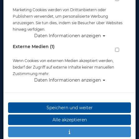
Marketing Cookies werden von Drittanbietern oder
Publishern verwendet, um personalisierte Werbung
anzuzeigen. Sie tun dies, indem sie Besucher über Websites
hinweg verfolgen.
Daten Informationen anzeigen
Plüschtier von Wild Republic -
Externe Medien (1)
Karettschildkröte - 30cm
Wenn Cookies von externen Medien akzeptiert werden,
Artikelnr.: base-1343
bedarf der Zugriff auf externe Inhalte keiner manuellen
Zustimmung mehr.
Daten Informationen anzeigen
Herstellerpreis: 22,90 €
Speichern und weiter
22,90 €
*
Alle akzeptieren
Lieferbar
in 1-2 Wochen