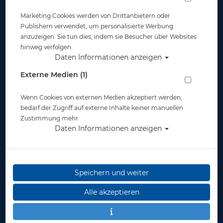
Marketing Cookies werden von Drittanbietern oder
Publishern verwendet, um personalisierte Werbung
anzuzeigen. Sie tun dies, indem sie Besucher über Websites
hinweg verfolgen.
Daten Informationen anzeigen
Plüschtier von Wild Republic - Oktopus -
Externe Medien (1)
30cm
Wenn Cookies von externen Medien akzeptiert werden,
Artikelnr.: base-1319
bedarf der Zugriff auf externe Inhalte keiner manuellen
Zustimmung mehr.
Daten Informationen anzeigen
Herstellerpreis: 22,90 €
Speichern und weiter
22,90 €
*
Alle akzeptieren
Lieferbar
in 1-3