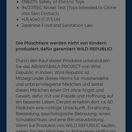
EN62115 Safety of Electric Toys
94/27/EEC Nickel Test (Toys Intended to Come
into Skin Contact)
H.R.4040 (C.P.S.I.A)
Japanese Food and Sanitation Law
Die Plüschtiere werden nicht von Kindern
produziert, dafür garantiert WILD REPUBLIC!
Durch den Kauf dieser Produkte unterstützen
Sie das ABHAYABALA PROJECT von Wild
Republic in Indien. Wild Republic ist
Mitbegründer dieses Heims für misshandelte
und unterprivilegierte Mädchen und bietet
diesen Mädchen einen Ort ohne Angst und
Gewalt, dafür mit viel Freude und Hoffnung auf
ein besseres Leben. Derzeit erhalten dort ca. 60
Mädchen eine richtige Unterkunft, Ernährung,
Bekleidung, psychologische Betreuung, einen
Schulabschluss und eine Berufsausbildung.
Wenn Sie Produkte von WILD REPUBLIC kaufen,
geben Sie den Mädchen in Abhayabala Hoffnung