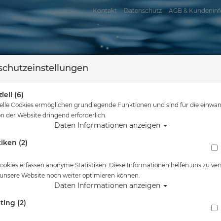
Kontakt
Datenschutz
AGB & Kundeninf
chutzeinstellungen
iell (6)
elle Cookies ermöglichen grundlegende Funktionen und sind für die einwan
n der Website dringend erforderlich.
Daten Informationen anzeigen
tiken (2)
assersport
Tauchkurse
Service
Reisen
Sie sind hier
Tauchausrüstung
Polaris Bolt Snap für Rigging Kit
ookies erfassen anonyme Statistiken. Diese Informationen helfen uns zu ver
 unsere Website noch weiter optimieren können.
Alle Artikel zeigen aus: Schnapphake
Daten Informationen anzeigen
ting (2)
Polaris Bolt Snap für Rigging Kit