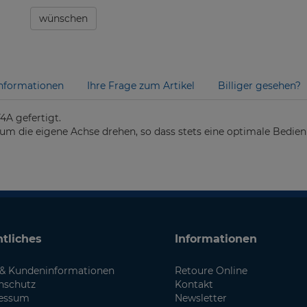
wünschen
nformationen
Ihre Frage zum Artikel
Billiger gesehen?
4A gefertigt.
um die eigene Achse drehen, so dass stets eine optimale Bedienu
tliches
Informationen
& Kundeninformationen
Retoure Online
nschutz
Kontakt
essum
Newsletter