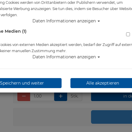
ng Cookies werden von Drittanbietern oder Publishern verwendet, um
Artikelnr.: pol-16522
lisierte Werbung anzuzeigen. Sie tun dies, indem sie Besucher über Websit
verfolgen.
Daten Informationen anzeigen
e Medien (1)
Herstellerpreis: 15,00 €
15,00 €
*
okies von externen Medien akzeptiert werden, bedarf der Zugriff auf exter
e keiner manuellen Zustimmung mehr.
Daten Informationen anzeigen
Lieferbar in 1-3 Werktage
Speichern und weiter
Alle akzeptieren
Stk.
in 