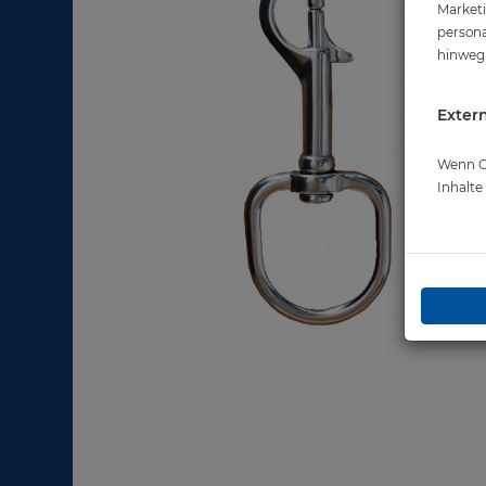
Marketi
persona
hinweg 
Extern
Wenn Co
Inhalt