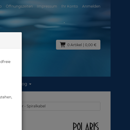
o
Öffnungszeiten
Impressum
Ihr Konto
Anmelden
0 Artikel
| 0,00 €
dfreie
Blog
stehen,
n - Karabiner - Spiralkabel