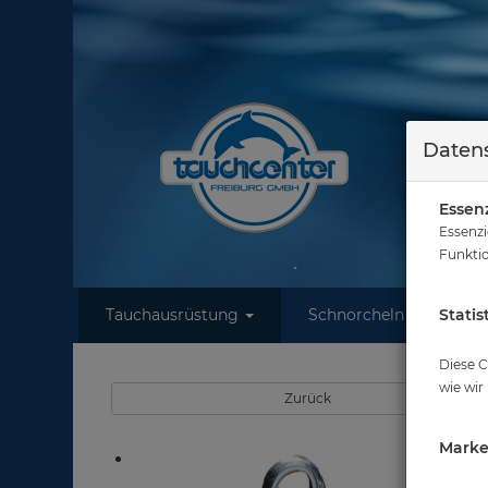
Datens
Essenz
Essenzi
Funktio
Tauchausrüstung
Schnorcheln
Statis
W
Diese C
wie wir
Zurück
Marke