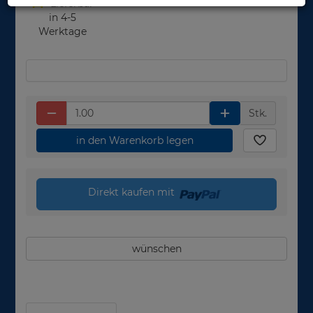
Lieferbar
in 4-5
Werktage
Stk.
in den Warenkorb legen
Direkt kaufen mit
wünschen