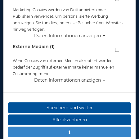
Marketing Cookies werden von Drittanbietern oder
Publishern verwendet, um personalisierte Werbung
anzuzeigen. Sie tun dies, indem sie Besucher über Websites
hinweg verfolgen.
Daten Informationen anzeigen
Polaris DIR Hebesack - 31 Liter - orange
Externe Medien (1)
Artikelnr.: pol-20888
Wenn Cookies von externen Medien akzeptiert werden,
bedarf der Zugriff auf externe Inhalte keiner manuellen
Zustimmung mehr.
Daten Informationen anzeigen
Speichern und weiter
Herstellerpreis: 106,00 €
Alle akzeptieren
79,95 €
*