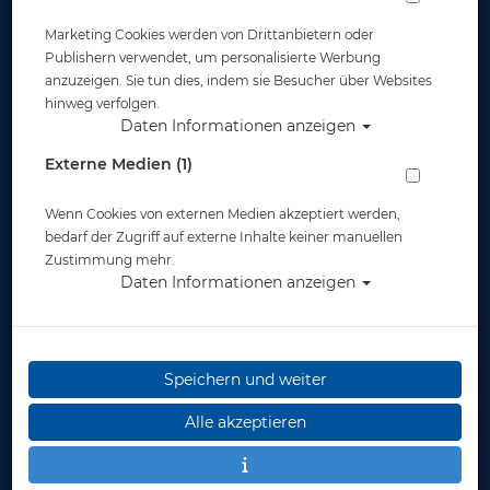
Marketing Cookies werden von Drittanbietern oder
Publishern verwendet, um personalisierte Werbung
anzuzeigen. Sie tun dies, indem sie Besucher über Websites
hinweg verfolgen.
Daten Informationen anzeigen
Externe Medien (1)
Polaris Finimeter Slim Line - 0-400 Bar
Wenn Cookies von externen Medien akzeptiert werden,
Artikelnr.: pol-38400
bedarf der Zugriff auf externe Inhalte keiner manuellen
Zustimmung mehr.
Daten Informationen anzeigen
Speichern und weiter
Herstellerpreis: 85,00 €
Alle akzeptieren
52,90 €
*