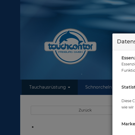
Datens
Essenz
Essenzi
Funktio
Tauchausrüstung
Schnorcheln
Statis
W
Diese C
wie wir
Zurück
Marke