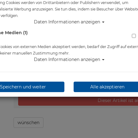
ng Cookies werden von Drittanbietern oder Publishern verwendet, um
Artikelnr.: pol-587180
lisierte Werbung anzuzeigen. Sie tun dies, indem sie Besucher über Websit
verfolgen.
Daten Informationen anzeigen
e Medien (1)
Herstellerpreis: 35,00 €
35,00 €
*
okies von externen Medien akzeptiert werden, bedarf der Zugriff auf exter
e keiner manuellen Zustimmung mehr.
Daten Informationen anzeigen
Lieferbar in nicht lieferbar
Speichern und weiter
Alle akzeptieren
Dieser Artikel ist 
wünschen