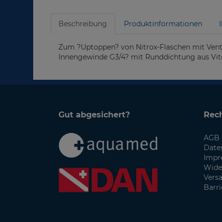
Beschreibung
Produktinformationen
Zum ?Uptoppen? von Nitrox-Flaschen mit Venti
Innengewinde G3/4? mit Runddichtung aus Vito
Gut abgesichert?
Rech
AGB 
Date
Impr
Wide
Vers
Barri