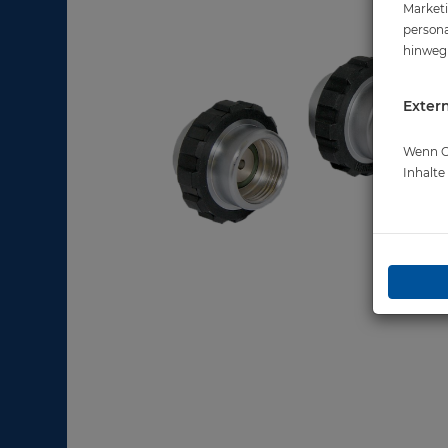
Marketi
persona
hinweg 
Extern
Wenn Co
Inhalt