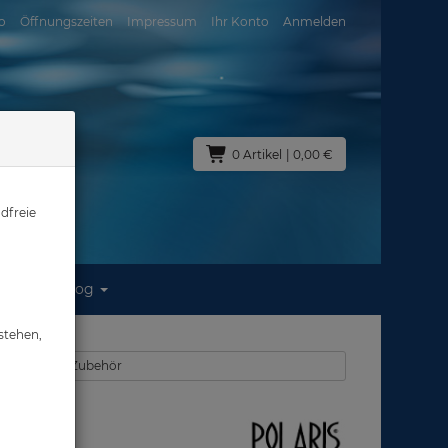
o
Öffnungszeiten
Impressum
Ihr Konto
Anmelden
0 Artikel
| 0,00 €
dfreie
Blog
stehen,
n - Ventile - Zubehör