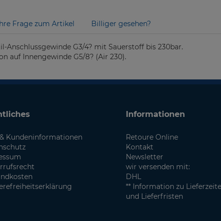
Ihre Frage zum Artikel
Billiger gesehen?
l-Anschlussgewinde G3/4? mit Sauerstoff bis 230bar.
n auf Innengewinde G5/8? (Air 230).
tliches
Informationen
& Kundeninformationen
Retoure Online
nschutz
Kontakt
essum
Newsletter
rrufsrecht
wir versenden mit:
andkosten
DHL
erefreiheitserklärung
** Information zu Lieferzeit
und Lieferfristen