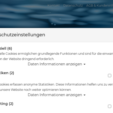
Kontakt
Datenschutz
AGB & Kundeninf
chutzeinstellungen
iell (6)
elle Cookies ermöglichen grundlegende Funktionen und sind für die einwan
n der Website dringend erforderlich.
Daten Informationen anzeigen
tiken (2)
assersport
Tauchkurse
Service
Reisen
Sie sind hier
Tauchausrüstung
Polaris Fülladapter 232 bar #
ookies erfassen anonyme Statistiken. Diese Informationen helfen uns zu ver
 unsere Website noch weiter optimieren können.
Alle Artikel zeigen aus: Brücke
Daten Informationen anzeigen
ting (2)
Polaris Fülladapter 232 bar #