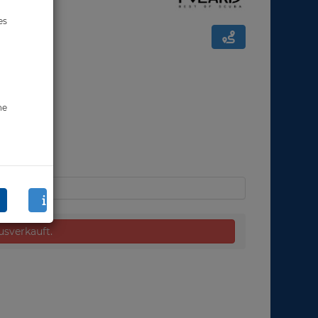
es
ne
ausverkauft.