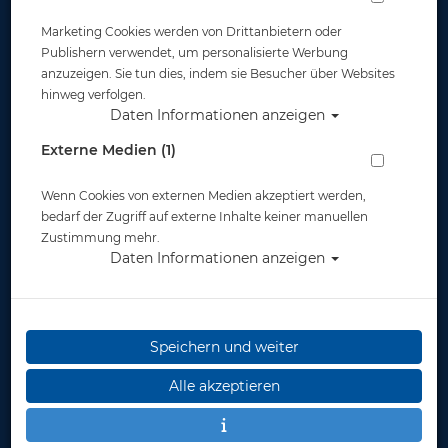
Marketing Cookies werden von Drittanbietern oder
Publishern verwendet, um personalisierte Werbung
anzuzeigen. Sie tun dies, indem sie Besucher über Websites
hinweg verfolgen.
Daten Informationen anzeigen
Polaris Gummi MD Schlauch 3/8 Zoll -
Externe Medien (1)
100 cm - schwarz
Wenn Cookies von externen Medien akzeptiert werden,
Artikelnr.: pol-34000
bedarf der Zugriff auf externe Inhalte keiner manuellen
Zustimmung mehr.
Daten Informationen anzeigen
Speichern und weiter
Herstellerpreis: 33,00 €
Alle akzeptieren
19,40 €
*