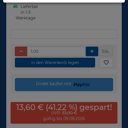
Lieferbar
in 1-3
Werktage
Stk.
in den Warenkorb legen
Direkt kaufen mit
13,60 € (41.22 %) gespart!
UVP:
33,00 €
gültig bis 09.08.2026