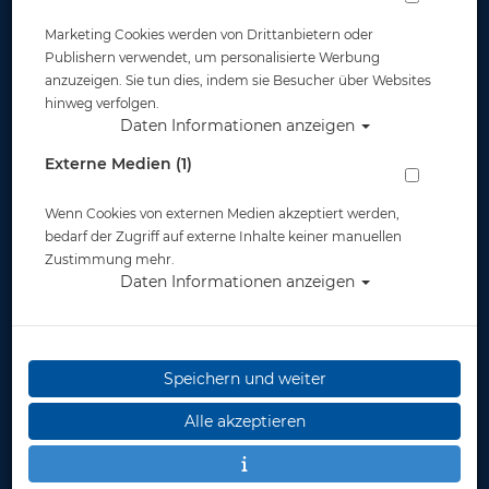
Marketing Cookies werden von Drittanbietern oder
Publishern verwendet, um personalisierte Werbung
anzuzeigen. Sie tun dies, indem sie Besucher über Websites
hinweg verfolgen.
Daten Informationen anzeigen
Polaris MES 2L / 200 bar Aluflasche
Externe Medien (1)
schwarz mit Ventil 12144
Wenn Cookies von externen Medien akzeptiert werden,
Artikelnr.: pol-11207
bedarf der Zugriff auf externe Inhalte keiner manuellen
Zustimmung mehr.
Daten Informationen anzeigen
Speichern und weiter
Herstellerpreis: 233,00 €
Alle akzeptieren
233,00 €
*