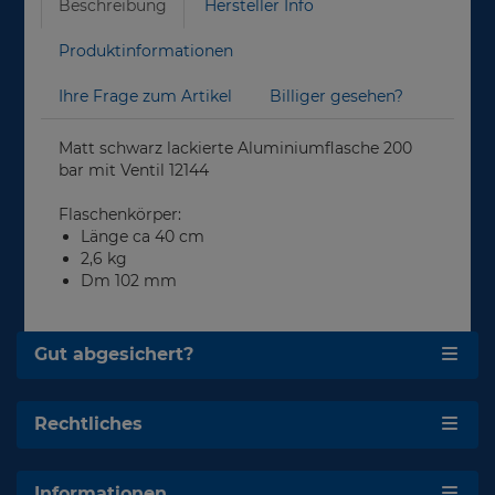
Beschreibung
Hersteller Info
Produktinformationen
Ihre Frage zum Artikel
Billiger gesehen?
Matt schwarz lackierte Aluminiumflasche 200
bar mit Ventil 12144
Flaschenkörper:
Länge ca 40 cm
2,6 kg
Dm 102 mm
Gut abgesichert?
Rechtliches
Informationen