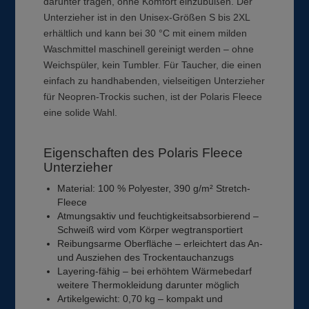
darunter tragen, ohne Komfort einzubüßen. Der
Unterzieher ist in den Unisex-Größen S bis 2XL
erhältlich und kann bei 30 °C mit einem milden
Waschmittel maschinell gereinigt werden – ohne
Weichspüler, kein Tumbler. Für Taucher, die einen
einfach zu handhabenden, vielseitigen Unterzieher
für Neopren-Trockis suchen, ist der Polaris Fleece
eine solide Wahl.
Eigenschaften des Polaris Fleece
Unterzieher
Material: 100 % Polyester, 390 g/m² Stretch-
Fleece
Atmungsaktiv und feuchtigkeitsabsorbierend –
Schweiß wird vom Körper wegtransportiert
Reibungsarme Oberfläche – erleichtert das An-
und Ausziehen des Trockentauchanzugs
Layering-fähig – bei erhöhtem Wärmebedarf
weitere Thermokleidung darunter möglich
Artikelgewicht: 0,70 kg – kompakt und