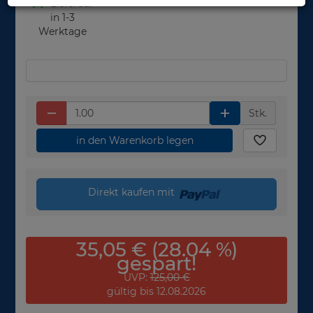
Lieferbar
in 1-3
Werktage
Stk.
in den Warenkorb legen
Direkt kaufen mit
35,05 € (28.04 %)
gespart!
UVP:
125,00 €
gültig bis 12.08.2026