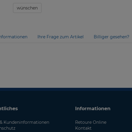
wünschen
nformationen
Ihre Frage zum Artikel
Billiger gesehen?
tliches
Informationen
& Kundeninformationen
Retoure Online
nschutz
Kontakt