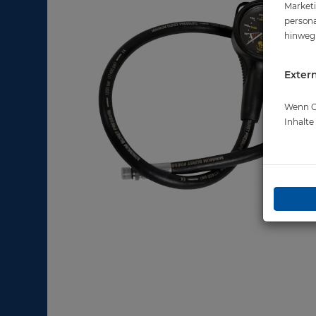
Marketi
persona
hinweg 
Extern
Wenn Co
Inhalt