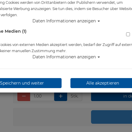
ng Cookies werden von Drittanbietern oder Publishern verwendet, um
Artikelnr.: pos-0600000
lisierte Werbung anzuzeigen. Sie tun dies, indem sie Besucher über Websit
verfolgen.
Daten Informationen anzeigen
e Medien (1)
Herstellerpreis: 199,00 €
199,00 €
*
okies von externen Medien akzeptiert werden, bedarf der Zugriff auf exter
e keiner manuellen Zustimmung mehr.
Daten Informationen anzeigen
Lieferbar in 1-3 Werktage
Speichern und weiter
Alle akzeptieren
Stk.
in 