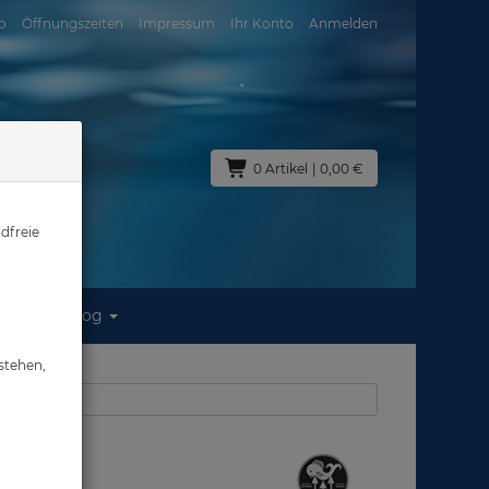
o
Öffnungszeiten
Impressum
Ihr Konto
Anmelden
0 Artikel
| 0,00 €
dfreie
Blog
stehen,
s: Finimeter