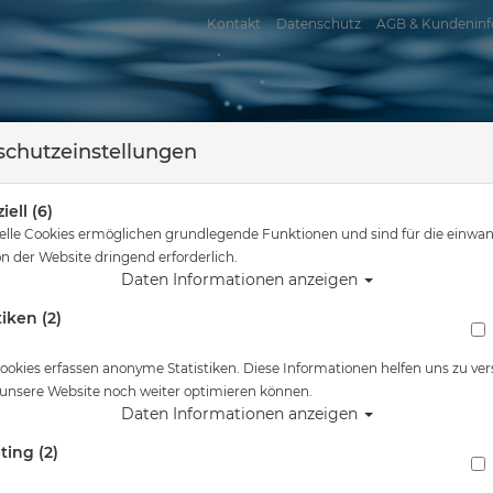
Kontakt
Datenschutz
AGB & Kundeninf
chutzeinstellungen
iell (6)
elle Cookies ermöglichen grundlegende Funktionen und sind für die einwan
n der Website dringend erforderlich.
Daten Informationen anzeigen
tiken (2)
assersport
Tauchkurse
Service
Reisen
Sie sind hier
Tauchausrüstung
Poseidon Finimeter Cirrus - Black
ookies erfassen anonyme Statistiken. Diese Informationen helfen uns zu ver
 unsere Website noch weiter optimieren können.
Alle Artikel zeigen au
Daten Informationen anzeigen
ting (2)
Poseidon Finimeter Cirrus - Black