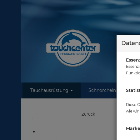
Datens
Essenz
Essenzi
Funktio
Tauchausrüstung
Schnorcheln
Statis
W
Diese C
wie wir
Zurück
Marke