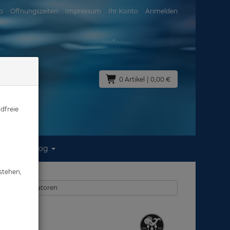
o
Öffnungszeiten
Impressum
Ihr Konto
Anmelden
0 Artikel
| 0,00 €
dfreie
Blog
60cm
stehen,
rjackets - Inflatoren
0cm