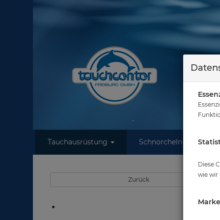
Datens
Essenz
Essenzi
Funktio
Tauchausrüstung
Schnorcheln
Statis
W
Sie 
Diese C
wie wir
Zurück
Marke