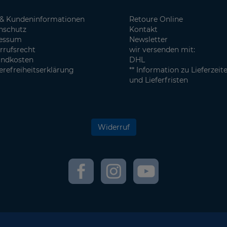
& Kundeninformationen
Retoure Online
nschutz
Kontakt
essum
Newsletter
rrufsrecht
wir versenden mit:
andkosten
DHL
erefreiheitserklärung
** Information zu Lieferzeit
und Lieferfristen
Widerruf