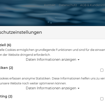
Kontakt
Datenschutz
AGB & Kundeninf
chutzeinstellungen
iell (6)
elle Cookies ermöglichen grundlegende Funktionen und sind für die einwan
n der Website dringend erforderlich.
Daten Informationen anzeigen
tiken (2)
assersport
Tauchkurse
Service
Reisen
sind hier
Tauchausrüstung
Poseidon - Poseidon - LP-Hose - 9/16-18 - 
ookies erfassen anonyme Statistiken. Diese Informationen helfen uns zu ver
 unsere Website noch weiter optimieren können.
Alle Artikel zeigen aus: Tarie
Daten Informationen anzeigen
ting (2)
Poseidon - Poseidon - LP-Hose - 9/16-18 - 6