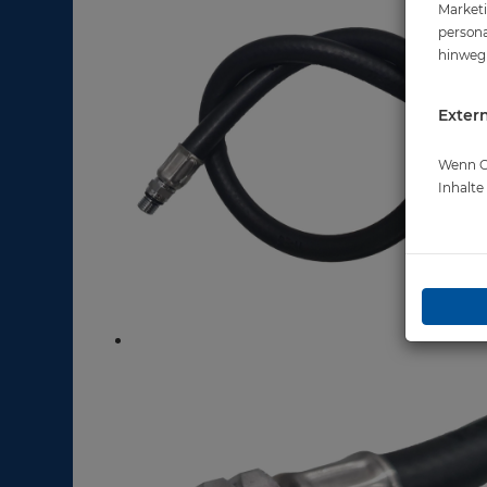
Marketi
persona
hinweg 
Extern
Wenn Co
Inhalt