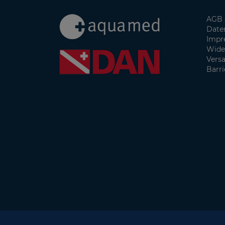
AGB 
Date
Impr
Wide
Vers
Barri