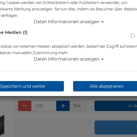
ng Cookies werden von Drittanbietern oder Publishern verwendet, um
Artikelnr.: pos-0130048
lisierte Werbung anzuzeigen. Sie tun dies, indem sie Besucher über Websit
verfolgen.
Daten Informationen anzeigen
e Medien (1)
Herstellerpreis: 64,00 €
64,00 €
*
okies von externen Medien akzeptiert werden, bedarf der Zugriff auf exter
e keiner manuellen Zustimmung mehr.
Daten Informationen anzeigen
Lieferbar in bitte telef.
erfragen
Speichern und weiter
Alle akzeptieren
Stk.
in 