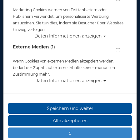
Marketing Cookies werden von Drittanbietern oder
Publishern verwendet, um personalisierte Werbung
anzuzeigen. Sie tun dies, indem sie Besucher über Websites
hinweg verfolgen.
Daten Informationen anzeigen
Rash Guard Kids - Kurzarm - Boys - Gr: M
Externe Medien (1)
#
Wenn Cookies von externen Medien akzeptiert werden,
Artikelnr.: mar-412559M
bedarf der Zugriff auf externe Inhalte keiner manuellen
Zustimmung mehr.
Daten Informationen anzeigen
Speichern und weiter
Herstellerpreis: 32,00 €
Alle akzeptieren
19,90 €
*