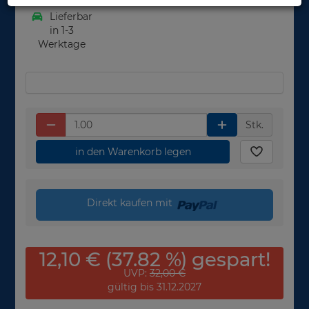
Lieferbar
in 1-3
Werktage
Stk.
in den Warenkorb legen
Direkt kaufen mit
12,10 € (37.82 %) gespart!
UVP:
32,00 €
gültig bis 31.12.2027