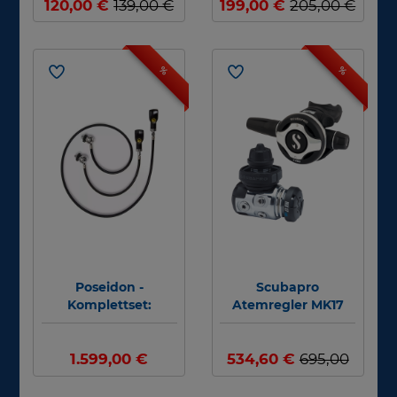
120,00 €
139,00 €
199,00 €
205,00 €
%
%
Poseidon -
Scubapro
Komplettset:
Atemregler MK17
XSTREAM
Evo - S600 - DIN 300
Kaltwasserset #
#
1.599,00 €
534,60 €
695,00
1.649,00 €
€