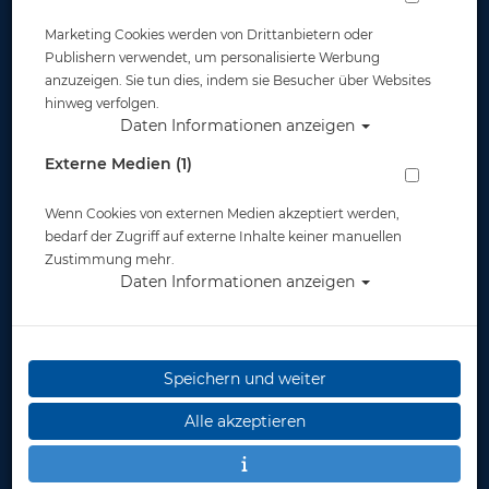
Marketing Cookies werden von Drittanbietern oder
Publishern verwendet, um personalisierte Werbung
anzuzeigen. Sie tun dies, indem sie Besucher über Websites
hinweg verfolgen.
Daten Informationen anzeigen
Mares Octopus Dual
Apeks ND Schlauch
ADJ #
3/8 - 210cm -
Externe Medien (1)
schwarz - #
Wenn Cookies von externen Medien akzeptiert werden,
152,00 €
199,00 €
88,95 €
bedarf der Zugriff auf externe Inhalte keiner manuellen
Zustimmung mehr.
Daten Informationen anzeigen
%
%
Speichern und weiter
Alle akzeptieren