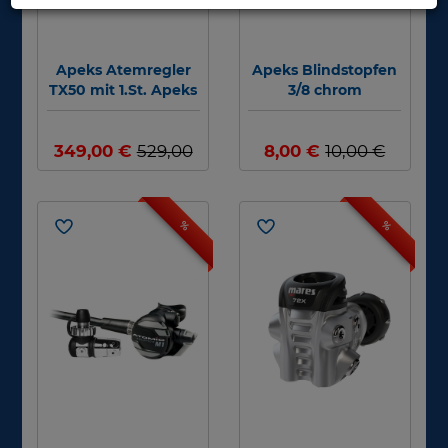
Apeks Atemregler
Apeks Blindstopfen
TX50 mit 1.St. Apeks
3/8 chrom
DST - 100cm
T20/TX40/TX50/FSR
Schlauch #
#
349,00 €
529,00
8,00 €
10,00 €
€
%
%