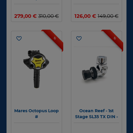
279,00 €
310,00 €
126,00 €
149,00 €
%
%
Mares Octopus Loop
Ocean Reef - 1st
#
Stage SL35 TX DIN -
300bar #