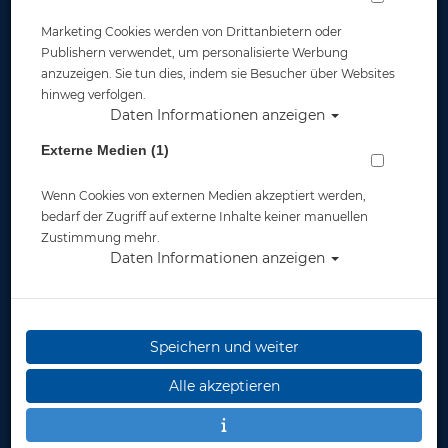
Marketing Cookies werden von Drittanbietern oder
SAMSUNG - Divevolk - Seatouch 4 Max
Publishern verwendet, um personalisierte Werbung
Plus Adapter - 3D Druck
anzuzeigen. Sie tun dies, indem sie Besucher über Websites
hinweg verfolgen.
Daten Informationen anzeigen
Artikelnr.: dv-DAFST4MAXPSAMSUNGmaster
Externe Medien (1)
Wenn Cookies von externen Medien akzeptiert werden,
bedarf der Zugriff auf externe Inhalte keiner manuellen
Zustimmung mehr.
Daten Informationen anzeigen
Herstellerpreis: 18,00 €
ab
18,00 €
*
Speichern und weiter
Lieferbar in
Alle akzeptieren