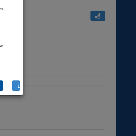
es
ne