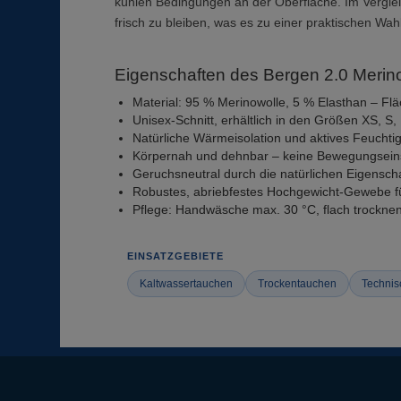
kühlen Bedingungen an der Oberfläche. Im Verglei
frisch zu bleiben, was es zu einer praktischen Wa
Eigenschaften des Bergen 2.0 Merin
Material: 95 % Merinowolle, 5 % Elasthan – F
Unisex-Schnitt, erhältlich in den Größen XS, S,
Natürliche Wärmeisolation und aktives Feucht
Körpernah und dehnbar – keine Bewegungsei
Geruchsneutral durch die natürlichen Eigensch
Robustes, abriebfestes Hochgewicht-Gewebe fü
Pflege: Handwäsche max. 30 °C, flach trocknen
EINSATZGEBIETE
Kaltwassertauchen
Trockentauchen
Technis