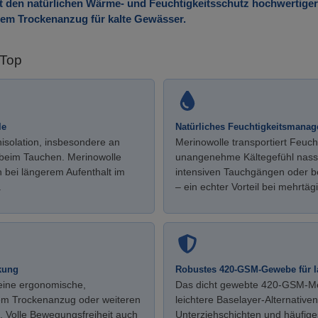
t den natürlichen Wärme- und Feuchtigkeitsschutz hochwertiger
r dem Trockenanzug für kalte Gewässer.
 Top
le
Natürliches Feuchtigkeitsmana
nisolation, insbesondere an
Merinowolle transportiert Feuch
beim Tauchen. Merinowolle
unangenehme Kältegefühl nasser
h bei längerem Aufenthalt im
intensiven Tauchgängen oder b
.
– ein echter Vorteil bei mehrtä
kung
Robustes 420-GSM-Gewebe für l
 eine ergonomische,
Das dicht gewebte 420-GSM-Merin
dem Trockenanzug oder weiteren
leichtere Baselayer-Alternativ
t. Volle Bewegungsfreiheit auch
Unterziehschichten und häufige