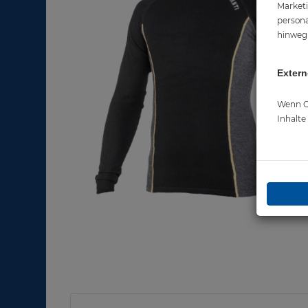
Marketi
persona
hinweg 
Extern
Wenn Co
Inhalt