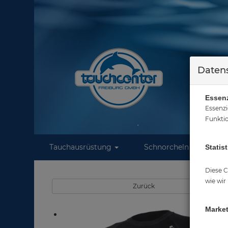
Datens
Essenz
Essenzi
Funktio
Tauchausrüstung
Schnorcheln
W
Statist
Diese C
wie wir
Zurück
Market