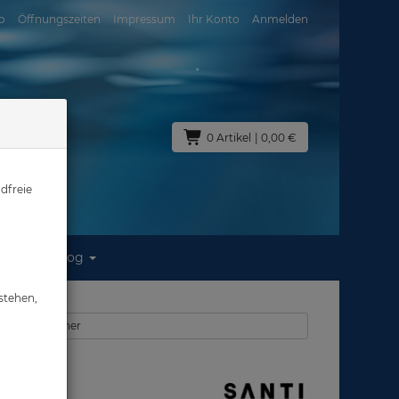
o
Öffnungszeiten
Impressum
Ihr Konto
Anmelden
0 Artikel
| 0,00 €
dfreie
Blog
stehen,
anti Unterzieher