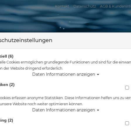
Kontakt
Datenschutz
AGB & Kundeninf
chutzeinstellungen
iell (6)
elle Cookies ermöglichen grundlegende Funktionen und sind für die einwan
n der Website dringend erforderlich.
Daten Informationen anzeigen
assersport
Tauchkurse
Service
Reisen
iken (2)
Sie sind hier
Santi
Santi - Bergen 2.0 Merino - Top - Unisex
ookies erfassen anonyme Statistiken. Diese Informationen helfen uns zu ver
 unsere Website noch weiter optimieren können.
Alle Artikel zeigen aus: S
Daten Informationen anzeigen
ing (2)
Santi - Bergen 2.0 Merino - Top - Unisex