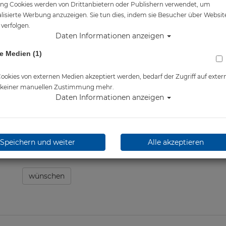
ng Cookies werden von Drittanbietern oder Publishern verwendet, um
Artikelnr.: san-4005master
lisierte Werbung anzuzeigen. Sie tun dies, indem sie Besucher über Websit
verfolgen.
Daten Informationen anzeigen
e Medien (1)
Herstellerpreis: 110,00 €
ab
110,00 €
*
okies von externen Medien akzeptiert werden, bedarf der Zugriff auf exter
e keiner manuellen Zustimmung mehr.
Daten Informationen anzeigen
Lieferbar in
Speichern und weiter
Alle akzeptieren
wünschen