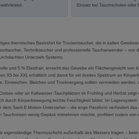
währleistet.
Einsatz bei Tauchschulen oder 
tiges thermisches Basisshirt für Trockentaucher, die in kalten Gewäss
 Sporttaucher, Techniktaucher und professionelle Tauchanwender – von 
 durchdachten Unterzieh-Systems.
olle und 5 % Elasthan, erreicht das Gewebe ein Flächengewicht von 4
ßen XS bis XXL erhältlich und damit für ein breites Spektrum an Körper
 Einweichen, Bleichen und Trocknergang sollten vermieden werden, 
Ostsee oder an Kaltwasser-Tauchplätzen im Frühling und Herbst zeigt 
ch durch Körperbewegung leichte Feuchtigkeit bildet. Im Lagensystem t
em Santi E.Motion-Unterzieher – die enge Passform verhindert das Au
n Tauchreisen wenig Gepäck mitnehmen möchte, profitiert zudem von de
als eigenständige Thermoschicht außerhalb des Wassers tragen – beim