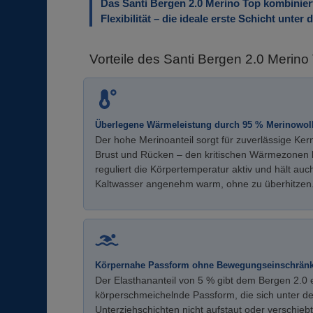
Das Santi Bergen 2.0 Merino Top kombinier
Flexibilität – die ideale erste Schicht unte
Vorteile des Santi Bergen 2.0 Merino
Überlegene Wärmeleistung durch 95 % Merinowol
Der hohe Merinoanteil sorgt für zuverlässige Ker
Brust und Rücken – den kritischen Wärmezonen 
reguliert die Körpertemperatur aktiv und hält auc
Kaltwasser angenehm warm, ohne zu überhitzen
Körpernahe Passform ohne Bewegungseinschrän
Der Elasthananteil von 5 % gibt dem Bergen 2.0
körperschmeichelnde Passform, die sich unter 
Unterziehschichten nicht aufstaut oder verschieb