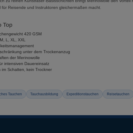
ch zu reinen Kunstfaser-Basisschichten bringt Merinowolle den Vortei
hl für Reisende und Instruktoren gleichermaßen macht.
o Top
lächengewicht 420 GSM
 M, L, XL, XXL
igkeitsmanagement
nschränkung unter dem Trockenanzug
aften der Merinowolle
r intensiven Dauereinsatz
 im Schatten, kein Trockner
ches Tauchen
Tauchausbildung
Expeditionstauchen
Reisetauchen