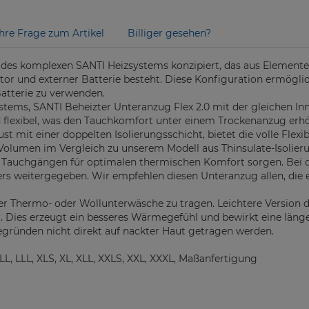
Ihre Frage zum Artikel
Billiger gesehen?
eil des komplexen SANTI Heizsystems konzipiert, das aus Elemen
or und externer Batterie besteht. Diese Konfiguration ermögli
atterie zu verwenden.
ystems, SANTI Beheizter Unteranzug Flex 2.0 mit der gleichen I
d flexibel, was den Tauchkomfort unter einem Trockenanzug erh
t mit einer doppelten Isolierungsschicht, bietet die volle Flexibi
olumen im Vergleich zu unserem Modell aus Thinsulate-Isolieru
en Tauchgängen für optimalen thermischen Komfort sorgen. Bei d
 weitergegeben. Wir empfehlen diesen Unteranzug allen, die ei
r Thermo- oder Wollunterwäsche zu tragen. Leichtere Version d
. Dies erzeugt ein besseres Wärmegefühl und bewirkt eine lä
egründen nicht direkt auf nackter Haut getragen werden.
 LL, LLL, XLS, XL, XLL, XXLS, XXL, XXXL, Maßanfertigung