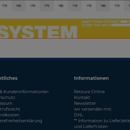
tliches
Informationen
& Kundeninformationen
Retoure Online
nschutz
Kontakt
essum
Newsletter
rrufsrecht
wir versenden mit:
andkosten
DHL
erefreiheitserklärung
** Information zu Lieferzeit
und Lieferfristen