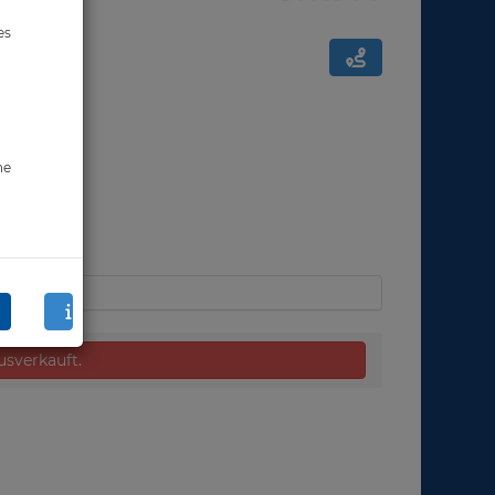
es
ne
ausverkauft.