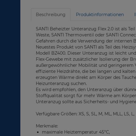
Beschreibung
Produktinformationen
SANTI Beheizter Unteranzug Flex 2.0 ist als T
Weste, SANTI Thermoventil oder SANTI Connect
Gefahren durch die Verwendung der internen B
Neuestes Produkt von SANTI als Teil des Heizs
Modell BZ400. Dieser Unteranzug ist leicht un
Flex-Gewebe mit zusätzlicher Isolierung der Brus
außergewöhnlicher Mobilität und geringerem V
effiziente Heizdrähte, die bei langen und kalt
erzeugten Wärme direkt am Körper des Tauchers
Heizunteranzug suchen.
Es wird empfohlen, den Unteranzug über dünne
Stoffqualität sorgt für mehr Wärme am Körper
Unteranzug sollte aus Sicherheits- und Hygien
Verfügbare Größen: XS, S, SL, M, ML, MLL, LS, L,
Merkmale:
maximale Heiztemperatur 45°C,