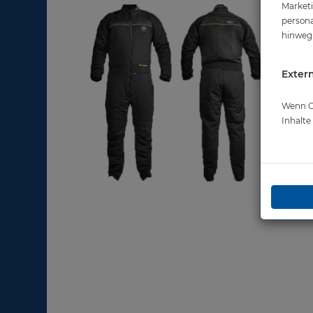
Marketi
persona
hinweg 
Extern
Wenn Co
Inhalt