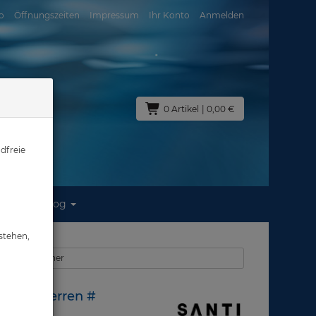
o
Öffnungszeiten
Impressum
Ihr Konto
Anmelden
0 Artikel
| 0,00 €
dfreie
Blog
en #
stehen,
anti Unterzieher
asche - Herren #