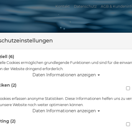
Kontakt
Datenschutz
AGB & Kundeninf
chutzeinstellungen
iell (6)
elle Cookies ermöglichen grundlegende Funktionen und sind für die einwan
n der Website dringend erforderlich.
Daten Informationen anzeigen
tiken (2)
assersport
Tauchkurse
Service
Reisen
 sind hier
Santi
Santi Flex 2.0 - beheizter Unterzieher inkl. Tasche - Herr
ookies erfassen anonyme Statistiken. Diese Informationen helfen uns zu ver
 unsere Website noch weiter optimieren können.
Alle Artikel zeigen aus: S
Daten Informationen anzeigen
ting (2)
Santi Flex 2.0 - beheizter Unterzieher inkl. T