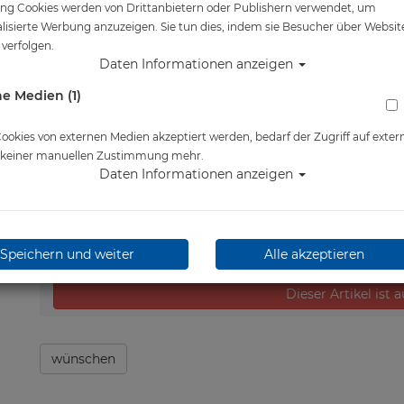
ng Cookies werden von Drittanbietern oder Publishern verwendet, um
Artikelnr.: san-2045master
lisierte Werbung anzuzeigen. Sie tun dies, indem sie Besucher über Websit
verfolgen.
Daten Informationen anzeigen
e Medien (1)
Herstellerpreis: 697,00 €
697,00 €
*
okies von externen Medien akzeptiert werden, bedarf der Zugriff auf exter
e keiner manuellen Zustimmung mehr.
Daten Informationen anzeigen
Lieferbar in 1-3 Werktage
Speichern und weiter
Alle akzeptieren
Dieser Artikel ist 
wünschen