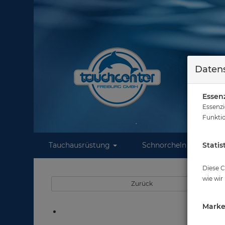
Datens
Essenz
Essenzi
Funktio
Tauchausrüstung
Schnorcheln
Statis
W
Sie
Diese C
wie wir
Zurück
Marke