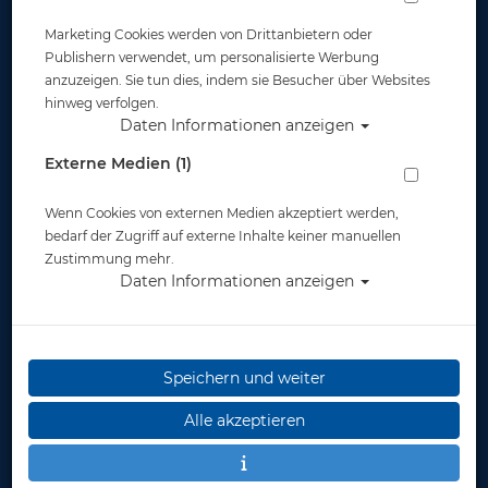
Marketing Cookies werden von Drittanbietern oder
Publishern verwendet, um personalisierte Werbung
anzuzeigen. Sie tun dies, indem sie Besucher über Websites
hinweg verfolgen.
Daten Informationen anzeigen
Santi Primaloft Comfort Socks - Gr. M -
Externe Medien (1)
Einzelstück #
Wenn Cookies von externen Medien akzeptiert werden,
Artikelnr.: san-1108Xmaster
bedarf der Zugriff auf externe Inhalte keiner manuellen
Zustimmung mehr.
Daten Informationen anzeigen
Speichern und weiter
Herstellerpreis: 78,00 €
Alle akzeptieren
78,00 €
*