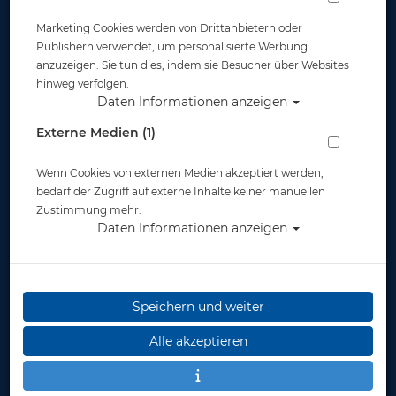
Santi
Santi
Marketing Cookies werden von Drittanbietern oder
Trockentauchanzug
Trockentauchanzug
ENDURO - Herren
E.SPACE - Herren
Publishern verwendet, um personalisierte Werbung
anzuzeigen. Sie tun dies, indem sie Besucher über Websites
ab 2.440,00 €
ab 2.195,00 €
hinweg verfolgen.
Daten Informationen anzeigen
Externe Medien (1)
Wenn Cookies von externen Medien akzeptiert werden,
bedarf der Zugriff auf externe Inhalte keiner manuellen
Zustimmung mehr.
Daten Informationen anzeigen
Speichern und weiter
Alle akzeptieren
Santi
Santi