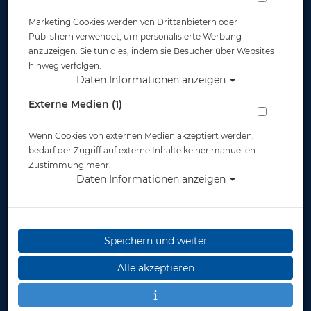
Marketing Cookies werden von Drittanbietern oder
Publishern verwendet, um personalisierte Werbung
anzuzeigen. Sie tun dies, indem sie Besucher über Websites
hinweg verfolgen.
Daten Informationen anzeigen
Atlantis - Silikon
Cressi -
Mundstück
Schnorchelhalter für
Externe Medien (1)
Alpha Ultra
Dry/Beta/Itaca/Corfù
Wenn Cookies von externen Medien akzeptiert werden,
ab 12,00 €
- Ersatzteil
9,50 €
bedarf der Zugriff auf externe Inhalte keiner manuellen
Zustimmung mehr.
Daten Informationen anzeigen
Speichern und weiter
Alle akzeptieren