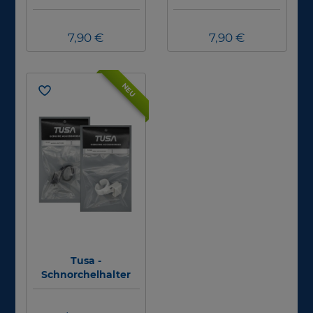
500/580 - Farbe:
500/580 - Farbe:
Clear - Ersatzteil
Schwarz - Ersatzteil
7,90 €
7,90 €
NEU
Tusa -
Schnorchelhalter
passend für
SP130/170/200