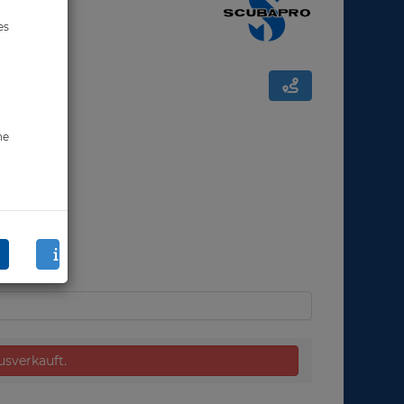
es
ne
ausverkauft.