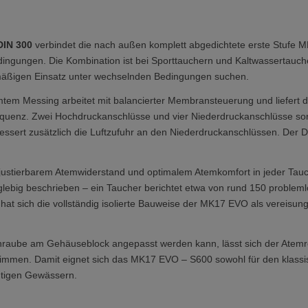
DIN 300
verbindet die nach außen komplett abgedichtete erste Stufe M
ingungen. Die Kombination ist bei Sporttauchern und Kaltwassertauchern
gelmäßigen Einsatz unter wechselnden Bedingungen suchen.
omtem Messing arbeitet mit balancierter Membransteuerung und liefert
quenz. Zwei Hochdruckanschlüsse und vier Niederdruckanschlüsse sor
ssert zusätzlich die Luftzufuhr an den Niederdruckanschlüssen. Der 
njustierbarem Atemwiderstand und optimalem Atemkomfort in jeder Tauc
lebig beschrieben – ein Taucher berichtet etwa von rund 150 problem
hat sich die vollständig isolierte Bauweise der MK17 EVO als vereisun
chraube am Gehäuseblock angepasst werden kann, lässt sich der Atemre
timmen. Damit eignet sich das MK17 EVO – S600 sowohl für den klassi
chtigen Gewässern.