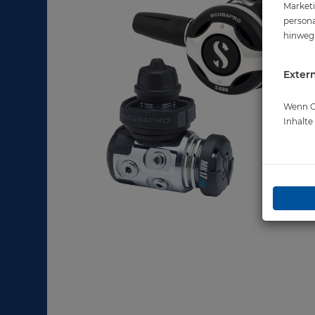
Marketi
persona
hinweg 
Extern
Wenn Co
Inhalt