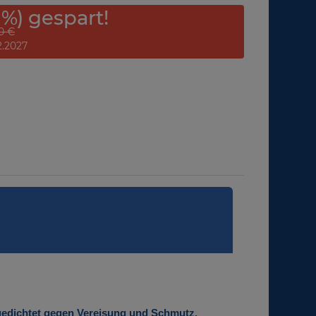
 %) gespart!
0 €
12.2027
bgedichtet gegen Vereisung und Schmutz.