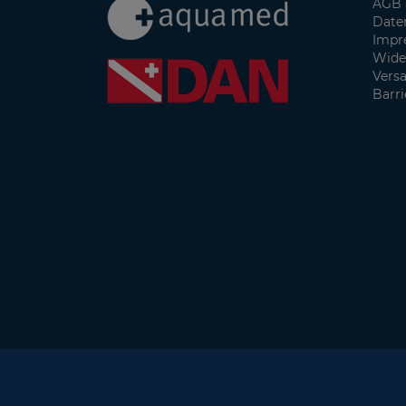
AGB 
Date
Impr
Wide
Vers
Barri