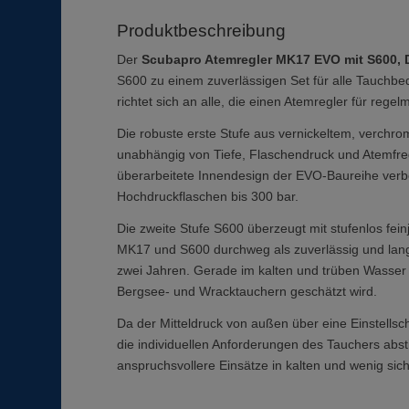
Produktbeschreibung
Der
Scubapro Atemregler MK17 EVO mit S600, 
S600 zu einem zuverlässigen Set für alle Tauchbed
richtet sich an alle, die einen Atemregler für re
Die robuste erste Stufe aus vernickeltem, verchr
unabhängig von Tiefe, Flaschendruck und Atemfre
überarbeitete Innendesign der EVO-Baureihe verbe
Hochdruckflaschen bis 300 bar.
Die zweite Stufe S600 überzeugt mit stufenlos fei
MK17 und S600 durchweg als zuverlässig und lang
zwei Jahren. Gerade im kalten und trüben Wasser 
Bergsee- und Wracktauchern geschätzt wird.
Da der Mitteldruck von außen über eine Einstells
die individuellen Anforderungen des Tauchers abs
anspruchsvollere Einsätze in kalten und wenig si