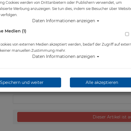
ng Cookies werden von Drittanbietern oder Publishern verwendet, um
Artikelnr.: scu-12927070
lisierte Werbung anzuzeigen. Sie tun dies, indem sie Besucher über Websit
verfolgen.
Daten Informationen anzeigen
e Medien (1)
okies von externen Medien akzeptiert werden, bedarf der Zugriff auf exter
e keiner manuellen Zustimmung mehr.
Herstellerpreis: 695,00 €
Daten Informationen anzeigen
534,60 €
*
Speichern und weiter
Alle akzeptieren
Lieferbar in nicht lieferbar
Dieser Artikel ist 