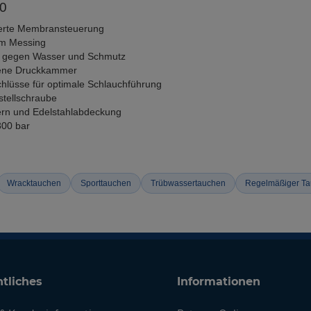
0
ierte Membransteuerung
em Messing
e gegen Wasser und Schmutz
kene Druckkammer
hlüsse für optimale Schlauchführung
stellschraube
ern und Edelstahlabdeckung
300 bar
Wracktauchen
Sporttauchen
Trübwassertauchen
Regelmäßiger Ta
tliches
Informationen