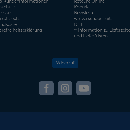
& Kundeninformationen
Retoure Online
nschutz
Kontakt
essum
Newsletter
rrufsrecht
wir versenden mit:
andkosten
DHL
erefreiheitserklärung
** Information zu Lieferzeit
und Lieferfristen
Widerruf