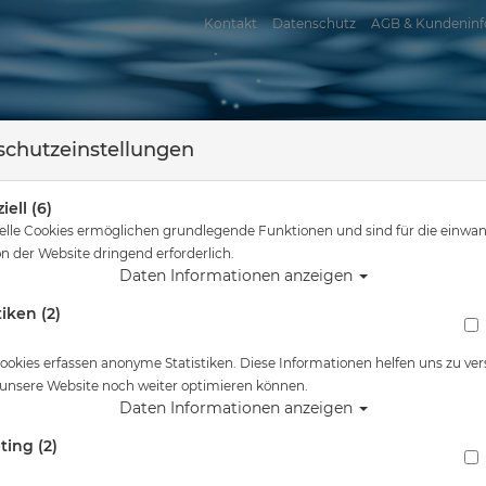
Kontakt
Datenschutz
AGB & Kundeninf
chutzeinstellungen
iell (6)
elle Cookies ermöglichen grundlegende Funktionen und sind für die einwan
n der Website dringend erforderlich.
Daten Informationen anzeigen
tiken (2)
assersport
Tauchkurse
Service
Reisen
nd hier
Tauchausrüstung
Scubapro Atemregler MK17 Evo - S600 - DIN
ookies erfassen anonyme Statistiken. Diese Informationen helfen uns zu ver
 unsere Website noch weiter optimieren können.
Alle Artikel zeigen a
Daten Informationen anzeigen
ting (2)
Scubapro Atemregler MK17 Evo - S600 - DIN