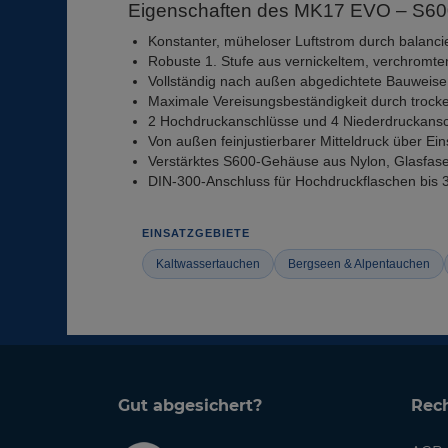
Eigenschaften des MK17 EVO – S60
Konstanter, müheloser Luftstrom durch balanc
Robuste 1. Stufe aus vernickeltem, verchromt
Vollständig nach außen abgedichtete Bauweis
Maximale Vereisungsbeständigkeit durch troc
2 Hochdruckanschlüsse und 4 Niederdruckansc
Von außen feinjustierbarer Mitteldruck über Ein
Verstärktes S600-Gehäuse aus Nylon, Glasfas
DIN-300-Anschluss für Hochdruckflaschen bis 
EINSATZGEBIETE
Kaltwassertauchen
Bergseen & Alpentauchen
Gut abgesichert?
Rech