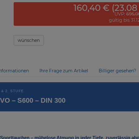
160,40 € (23.08
UVP:
695,0
gültig bis 31.
wünschen
nformationen
Ihre Frage zum Artikel
Billiger gesehen?
& 2. STUFE
VO – S600 – DIN 300
 Sporttauchen – mühelose Atmung in jeder Tiefe, zuverlässig a