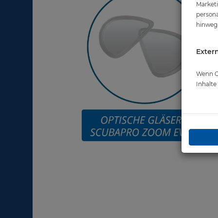
Marketi
persona
hinweg 
Extern
Wenn Co
Inhalt