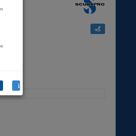
es
ne