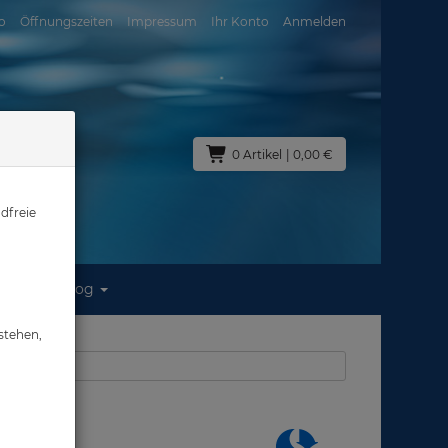
o
Öffnungszeiten
Impressum
Ihr Konto
Anmelden
0 Artikel
| 0,00 €
dfreie
Blog
stehen,
aus: Masken