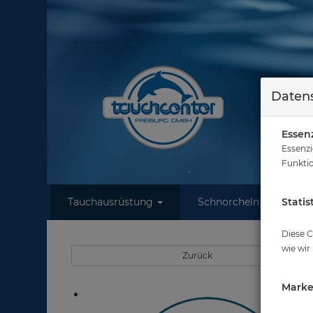
Datens
Essenz
Essenzi
Funktio
Tauchausrüstung
Schnorcheln
Statis
W
Diese C
wie wir
Zurück
Marke