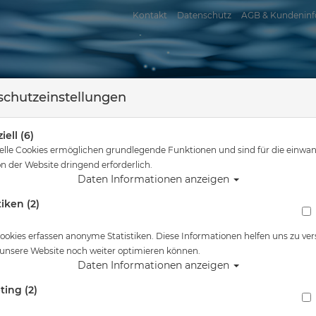
Kontakt
Datenschutz
AGB & Kundeninf
chutzeinstellungen
iell (6)
elle Cookies ermöglichen grundlegende Funktionen und sind für die einwan
n der Website dringend erforderlich.
Daten Informationen anzeigen
tiken (2)
assersport
Tauchkurse
Service
Reisen
Sie sind hier
Tauchausrüstung
Scubapro Optische Gläser - Zoom - Evo
ookies erfassen anonyme Statistiken. Diese Informationen helfen uns zu ver
 unsere Website noch weiter optimieren können.
Alle Artikel zeigen 
Daten Informationen anzeigen
ting (2)
Scubapro Optische Gläser - Zoom - Evo