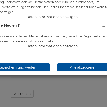
ng Cookies werden von Drittanbietern oder Publishern verwendet, um
Artikelnr.: scu-24124master
lisierte Werbung anzuzeigen. Sie tun dies, indem sie Besucher über Websit
verfolgen.
Daten Informationen anzeigen
e Medien (1)
Herstellerpreis: 49,00 €
okies von externen Medien akzeptiert werden, bedarf der Zugriff auf exter
e keiner manuellen Zustimmung mehr.
Daten Informationen anzeigen
ab
46,60 €
*
Lieferbar in
Speichern und weiter
Alle akzeptieren
wünschen