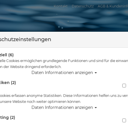
Kontakt
Datenschutz
AGB & Kundeninf
chutzeinstellungen
iell (6)
elle Cookies ermöglichen grundlegende Funktionen und sind für die einwan
n der Website dringend erforderlich.
Daten Informationen anzeigen
tiken (2)
assersport
Tauchkurse
Service
Reisen
e sind hier
Tauchausrüstung
Scubapro Snapper mit Einlage aus Edelst
ookies erfassen anonyme Statistiken. Diese Informationen helfen uns zu ver
 unsere Website noch weiter optimieren können.
Alle Artikel zeigen aus: Schnapphake
Daten Informationen anzeigen
ting (2)
Scubapro Snapper mit Einlage aus Edelstahl