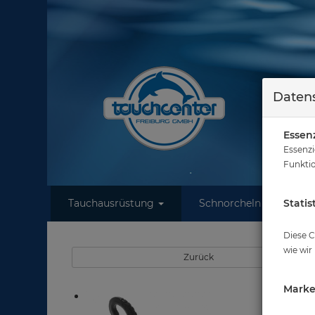
Datens
Essenz
Essenzi
Funktio
Tauchausrüstung
Schnorcheln
Statis
W
Si
Diese C
wie wir
Zurück
Marke