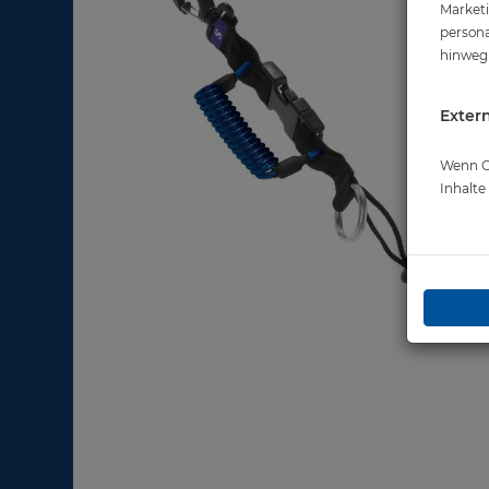
Marketi
persona
hinweg 
Extern
Wenn Co
Inhalt