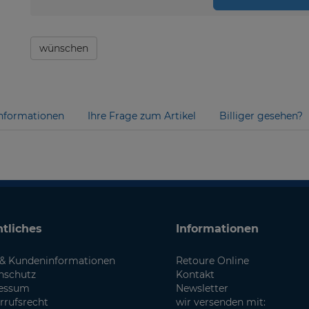
wünschen
nformationen
Ihre Frage zum Artikel
Billiger gesehen?
tliches
Informationen
& Kundeninformationen
Retoure Online
nschutz
Kontakt
essum
Newsletter
rrufsrecht
wir versenden mit: