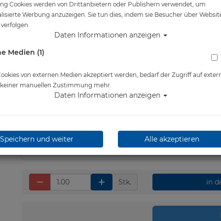
ng Cookies werden von Drittanbietern oder Publishern verwendet, um
Artikelnr.: scu-28555000
lisierte Werbung anzuzeigen. Sie tun dies, indem sie Besucher über Websit
verfolgen.
Daten Informationen anzeigen
e Medien (1)
Herstellerpreis: 25,90 €
okies von externen Medien akzeptiert werden, bedarf der Zugriff auf exter
e keiner manuellen Zustimmung mehr.
Daten Informationen anzeigen
24,70 €
*
Lieferbar in 1-3 Werktage
Speichern und weiter
Alle akzeptieren
Stk.
in 