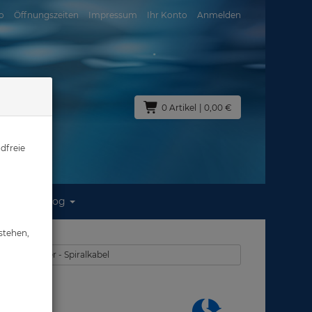
o
Öffnungszeiten
Impressum
Ihr Konto
Anmelden
0 Artikel
| 0,00 €
dfreie
Blog
ahl
stehen,
n - Karabiner - Spiralkabel