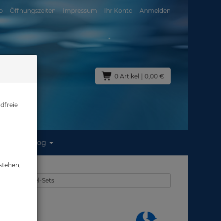
o
Öffnungszeiten
Impressum
Ihr Konto
Anmelden
0 Artikel
| 0,00 €
dfreie
Blog
stehen,
ke & Schorchel-Sets