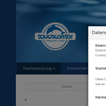
Datens
Essenz
Essenzi
Funktio
Tauchausrüstung
Schnorcheln
Statis
W
Diese C
wie wir
Zurück
Marke