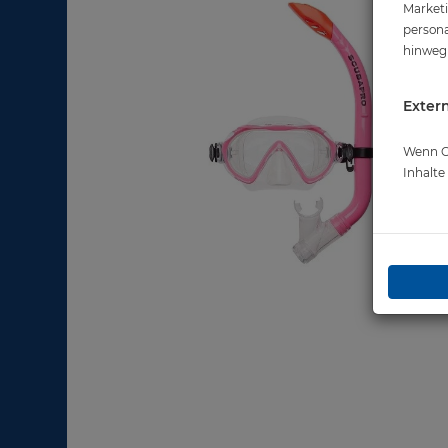
Marketi
persona
hinweg 
Extern
Wenn Co
Inhalt