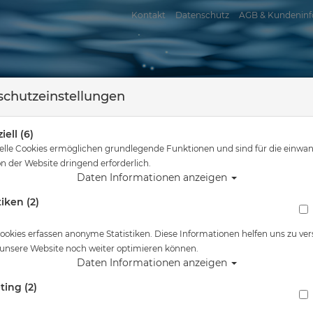
Kontakt
Datenschutz
AGB & Kundeninf
chutzeinstellungen
iell (6)
elle Cookies ermöglichen grundlegende Funktionen und sind für die einwan
n der Website dringend erforderlich.
Daten Informationen anzeigen
tiken (2)
assersport
Tauchkurse
Service
Reisen
Sie sind hier
Tauchausrüstung
Scubapro Spider Combo Kids - Pink
ookies erfassen anonyme Statistiken. Diese Informationen helfen uns zu ver
 unsere Website noch weiter optimieren können.
Alle Artikel zeigen aus: Mas
Daten Informationen anzeigen
ting (2)
Scubapro Spider Combo Kids - Pink