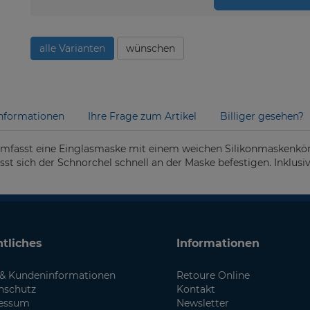
alle Varianten
wünschen
nformationen
Ihre Frage zum Artikel
Billiger gesehen?
umfasst eine Einglasmaske mit einem weichen Silikonmaskenkö
sst sich der Schnorchel schnell an der Maske befestigen. Inklusi
tliches
Informationen
& Kundeninformationen
Retoure Online
nschutz
Kontakt
essum
Newsletter