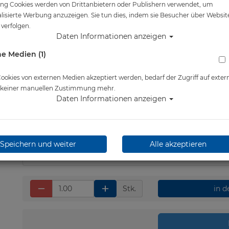
ng Cookies werden von Drittanbietern oder Publishern verwendet, um
Artikelnr.: scu-24301700
lisierte Werbung anzuzeigen. Sie tun dies, indem sie Besucher über Websit
verfolgen.
Daten Informationen anzeigen
e Medien (1)
Herstellerpreis: 49,00 €
okies von externen Medien akzeptiert werden, bedarf der Zugriff auf exter
e keiner manuellen Zustimmung mehr.
Daten Informationen anzeigen
46,60 €
*
Lieferbar in 1-3 Werktage
Speichern und weiter
Alle akzeptieren
Stk.
in 