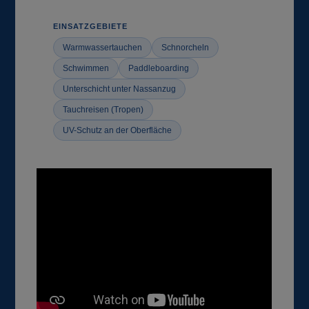
EINSATZGEBIETE
Warmwassertauchen
Schnorcheln
Schwimmen
Paddleboarding
Unterschicht unter Nassanzug
Tauchreisen (Tropen)
UV-Schutz an der Oberfläche