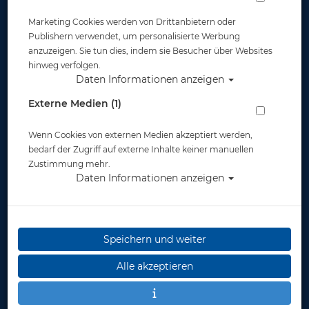
Sea & Sea - Port Case
Marketing Cookies werden von Drittanbietern oder
Publishern verwendet, um personalisierte Werbung
anzuzeigen. Sie tun dies, indem sie Besucher über Websites
Artikelnr.: sas-66103
hinweg verfolgen.
Daten Informationen anzeigen
Externe Medien (1)
Wenn Cookies von externen Medien akzeptiert werden,
Herstellerpreis: 49,95 €
bedarf der Zugriff auf externe Inhalte keiner manuellen
Zustimmung mehr.
49,95 €
*
Daten Informationen anzeigen
Lieferbar
in 1-3
Werktage
Speichern und weiter
Alle akzeptieren