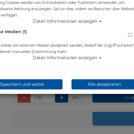
ng Cookies werden von Drittanbietern oder Publishern verwendet, um
Artikelnr.: sea-35990020
lisierte Werbung anzuzeigen. Sie tun dies, indem sie Besucher über Websit
verfolgen.
Daten Informationen anzeigen
e Medien (1)
Herstellerpreis: 39,90 €
38,00 €
*
okies von externen Medien akzeptiert werden, bedarf der Zugriff auf exter
e keiner manuellen Zustimmung mehr.
Daten Informationen anzeigen
Lieferbar in 1-3 Werktage
Speichern und weiter
Alle akzeptieren
Stk.
in 