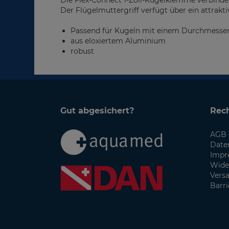
Die Flex-Connect 1-Zoll-Kugelklemme verbinde
Der Flügelmuttergriff verfügt über ein attraktiv
Passend für Kugeln mit einem Durchmesse
aus eloxiertem Aluminium
robust
Gut abgesichert?
Rech
AGB 
Date
Impr
Wide
Vers
Barri