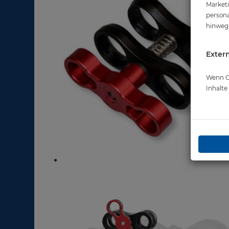
Marketi
persona
hinweg 
Extern
Wenn Co
Inhalt