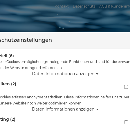
Kontakt
Datenschutz
AGB & Kundeninf
chutzeinstellungen
iell (6)
elle Cookies ermöglichen grundlegende Funktionen und sind für die einwan
n der Website dringend erforderlich.
Daten Informationen anzeigen
tiken (2)
assersport
Tauchkurse
Service
Reisen
hier
Tauchausrüstung
Sealife Flex Connect Ball Clamp Klammer - Kle
ookies erfassen anonyme Statistiken. Diese Informationen helfen uns zu ver
 unsere Website noch weiter optimieren können.
Alle Artikel zeigen 
Daten Informationen anzeigen
ting (2)
Sealife Flex Connect Ball Clamp Klammer -