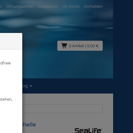
o
Öffnungszeiten
Impressum
Ihr Konto
Anmelden
0 Artikel
| 0,00 €
dfreie
Blog
mmschelle
stehen,
aus: Zubehör
 Klemmschelle