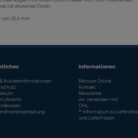
t zwei Kugeln mit einem Durchmesser von 1 Zoll miteinander.
es rot eloxiertes Finish.
r von 25,4 mm
tliches
Informationen
& Kundeninformationen
Retoure Online
nschutz
Kontakt
essum
Newsletter
rrufsrecht
wir versenden mit:
andkosten
DHL
erefreiheitserklärung
** Information zu Lieferzeit
und Lieferfristen