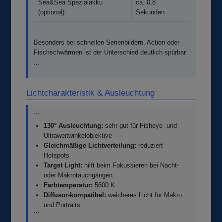
Sea&Sea Spezialakku
ca. 0,8
(optional)
Sekunden
Besonders bei schnellen Serienbildern, Action oder
Fischschwärmen ist der Unterschied deutlich spürbar.
```
Lichtcharakteristik & Ausleuchtung
```
130° Ausleuchtung:
sehr gut für Fisheye- und
Ultraweitwinkelobjektive
Gleichmäßige Lichtverteilung:
reduziert
Hotspots
Target Light:
hilft beim Fokussieren bei Nacht-
oder Makrotauchgängen
Farbtemperatur:
5600 K
Diffusor-kompatibel:
weicheres Licht für Makro
und Portraits
```