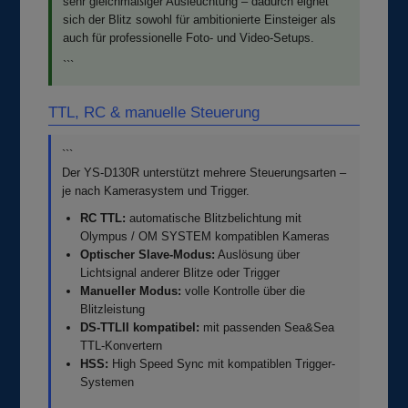
sehr gleichmäßiger Ausleuchtung – dadurch eignet
sich der Blitz sowohl für ambitionierte Einsteiger als
auch für professionelle Foto- und Video-Setups.
```
TTL, RC & manuelle Steuerung
```
Der YS-D130R unterstützt mehrere Steuerungsarten –
je nach Kamerasystem und Trigger.
RC TTL:
automatische Blitzbelichtung mit
Olympus / OM SYSTEM kompatiblen Kameras
Optischer Slave-Modus:
Auslösung über
Lichtsignal anderer Blitze oder Trigger
Manueller Modus:
volle Kontrolle über die
Blitzleistung
DS-TTLII kompatibel:
mit passenden Sea&Sea
TTL-Konvertern
HSS:
High Speed Sync mit kompatiblen Trigger-
Systemen