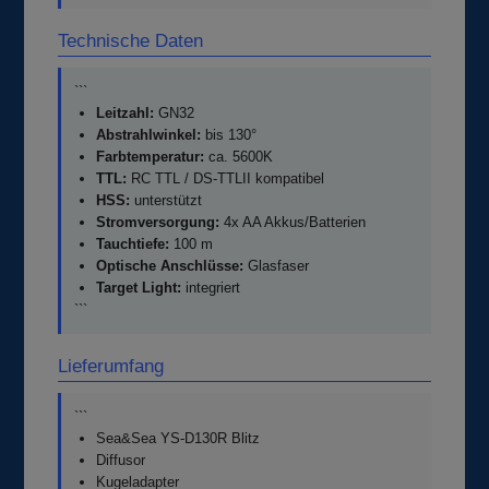
Technische Daten
```
Leitzahl:
GN32
Abstrahlwinkel:
bis 130°
Farbtemperatur:
ca. 5600K
TTL:
RC TTL / DS-TTLII kompatibel
HSS:
unterstützt
Stromversorgung:
4x AA Akkus/Batterien
Tauchtiefe:
100 m
Optische Anschlüsse:
Glasfaser
Target Light:
integriert
```
Lieferumfang
```
Sea&Sea YS-D130R Blitz
Diffusor
Kugeladapter