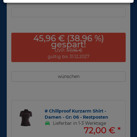
45,96 € (38.96 %)
gespart!
UVP:
117,95 €
gültig bis 31.12.2027
wünschen
# Chillproof Kurzarm Shirt -
Damen - Gr: 06 - Restposten
Lieferbar in 1-3 Werktage
72,00 €
*