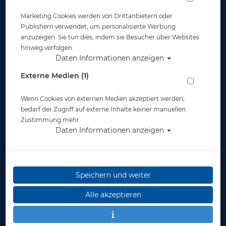
Marketing Cookies werden von Drittanbietern oder
Publishern verwendet, um personalisierte Werbung
anzuzeigen. Sie tun dies, indem sie Besucher über Websites
hinweg verfolgen.
Daten Informationen anzeigen
Shark Skin - Chillproof Kurzarm Shirt -
Externe Medien (1)
Damen - Gr: 06 - Restposten #
Wenn Cookies von externen Medien akzeptiert werden,
Artikelnr.: sh-sscpssfmaster
bedarf der Zugriff auf externe Inhalte keiner manuellen
Zustimmung mehr.
Daten Informationen anzeigen
Herstellerpreis: 117,95 €
Speichern und weiter
ab
72,00 €
*
Alle akzeptieren
Lieferbar in