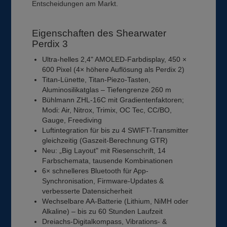
Entscheidungen am Markt.
Eigenschaften des Shearwater
Perdix 3
Ultra-helles 2,4" AMOLED-Farbdisplay, 450 ×
600 Pixel (4× höhere Auflösung als Perdix 2)
Titan-Lünette, Titan-Piezo-Tasten,
Aluminosilikatglas – Tiefengrenze 260 m
Bühlmann ZHL-16C mit Gradientenfaktoren;
Modi: Air, Nitrox, Trimix, OC Tec, CC/BO,
Gauge, Freediving
Luftintegration für bis zu 4 SWIFT-Transmitter
gleichzeitig (Gaszeit-Berechnung GTR)
Neu: „Big Layout" mit Riesenschrift, 14
Farbschemata, tausende Kombinationen
6× schnelleres Bluetooth für App-
Synchronisation, Firmware-Updates &
verbesserte Datensicherheit
Wechselbare AA-Batterie (Lithium, NiMH oder
Alkaline) – bis zu 60 Stunden Laufzeit
Dreiachs-Digitalkompass, Vibrations- &