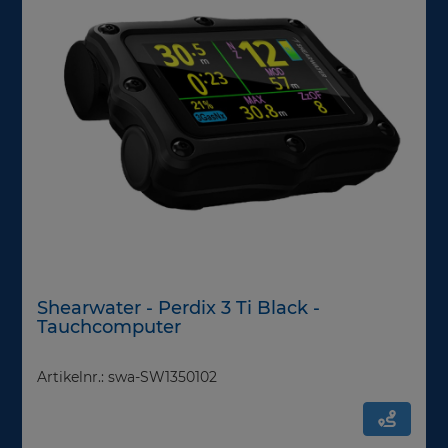
Shearwater - Perdix 3 Ti Black -
Tauchcomputer
Artikelnr.: swa-SW1350102