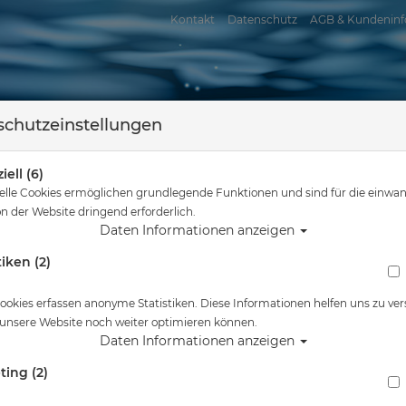
Kontakt
Datenschutz
AGB & Kundeninf
chutzeinstellungen
iell (6)
elle Cookies ermöglichen grundlegende Funktionen und sind für die einwan
n der Website dringend erforderlich.
Daten Informationen anzeigen
tiken (2)
assersport
Tauchkurse
Service
Reisen
Sie sind hier
Tauchausrüstung
Sidekick Dive Arm Kit #
ookies erfassen anonyme Statistiken. Diese Informationen helfen uns zu ver
 unsere Website noch weiter optimieren können.
Alle Artikel zeigen 
Daten Informationen anzeigen
ting (2)
Sidekick Dive Arm Kit #