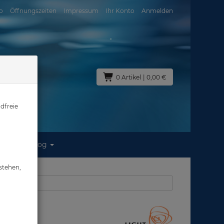
o
Öffnungszeiten
Impressum
Ihr Konto
Anmelden
0 Artikel
| 0,00 €
dfreie
Blog
stehen,
aus: Zubehör