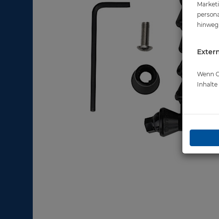
Marketi
persona
hinweg 
Extern
Wenn Co
Inhalt