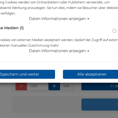
ng Cookies werden von Drittanbietern oder Publishern verwendet, um
Artikelnr.: lmi-8040215A
lisierte Werbung anzuzeigen. Sie tun dies, indem sie Besucher über Websit
verfolgen.
Daten Informationen anzeigen
e Medien (1)
Herstellerpreis: 35,99 €
36,00 €
*
okies von externen Medien akzeptiert werden, bedarf der Zugriff auf exter
e keiner manuellen Zustimmung mehr.
Daten Informationen anzeigen
Lieferbar in 1-3 Werktage
Speichern und weiter
Alle akzeptieren
Stk.
in 