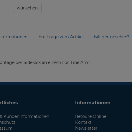
wünschen
nformationen
Ihre Frage zum Artikel
Billiger gesehen?
Montage der Sidekick an einem Loc Line Arm.
tliches
Informationen
& Kundeninformationen
Retoure Online
nschutz
Kontakt
essum
Newsletter