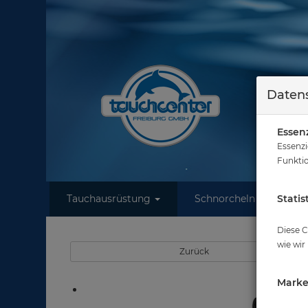
Datens
Essenz
Essenzi
Funktio
Tauchausrüstung
Schnorcheln
Statis
W
Diese C
wie wir
Zurück
Marke