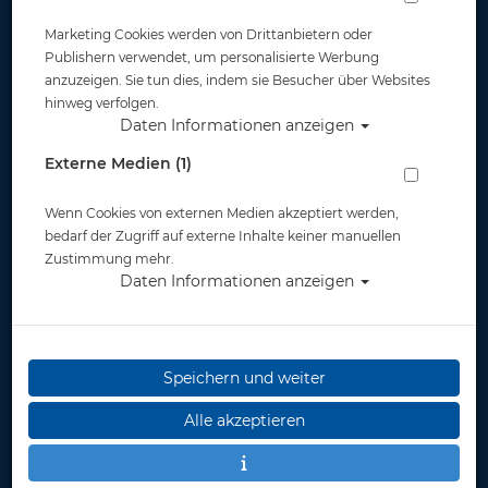
Marketing Cookies werden von Drittanbietern oder
Publishern verwendet, um personalisierte Werbung
anzuzeigen. Sie tun dies, indem sie Besucher über Websites
hinweg verfolgen.
Daten Informationen anzeigen
SSI Specialty - Science of Diving
Externe Medien (1)
Artikelnr.: TCF-SCIENCEOFDIVING
Wenn Cookies von externen Medien akzeptiert werden,
bedarf der Zugriff auf externe Inhalte keiner manuellen
Zustimmung mehr.
Daten Informationen anzeigen
Speichern und weiter
Termine:
Samstag, 17.01.2026 um 10.00 Uhr im Tauchcenter
Alle akzeptieren
Freiburg
Samstag, 16.05.2026 um 10.00 Uhr im Tauchcenter
Freiburg