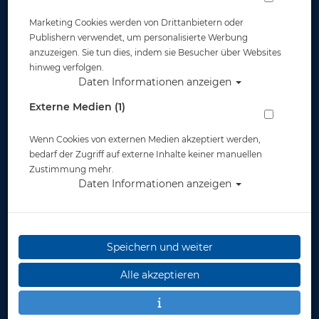
Marketing Cookies werden von Drittanbietern oder
Publishern verwendet, um personalisierte Werbung
anzuzeigen. Sie tun dies, indem sie Besucher über Websites
hinweg verfolgen.
Daten Informationen anzeigen
Subframe Optische Gläser Left -5.0
Externe Medien (1)
Artikelnr.: ato-040050lt
Wenn Cookies von externen Medien akzeptiert werden,
bedarf der Zugriff auf externe Inhalte keiner manuellen
Zustimmung mehr.
Daten Informationen anzeigen
Herstellerpreis: 48,30 €
Speichern und weiter
48,30 €
*
Alle akzeptieren
Lieferbar
in 1-2 Wochen