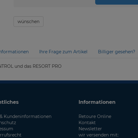
wünschen
nformationen
Ihre Frage zum Artikel
Billiger gesehen?
CONTROL und das RESORT PRO
tliches
Informationen
& Kundeninformationen
Retoure Online
nschutz
Kontakt
essum
Newsletter
rrufsrecht
wir versenden mit: