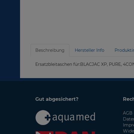
Beschreibung
Hersteller Info
Produkti
Ersatzbleitaschen für:BLACJAC XP, PURE, 4
Gut abgesichert?
Rech
AGB 
Date
Impr
Wide