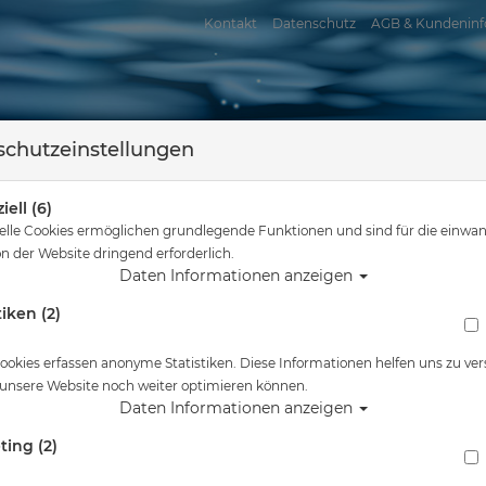
Kontakt
Datenschutz
AGB & Kundeninf
chutzeinstellungen
iell (6)
elle Cookies ermöglichen grundlegende Funktionen und sind für die einwan
n der Website dringend erforderlich.
Daten Informationen anzeigen
tiken (2)
assersport
Tauchkurse
Service
Reisen
stung
Subgear Bleitaschen SR System - Blac Jac XP - Pure - 4Control - Re
ookies erfassen anonyme Statistiken. Diese Informationen helfen uns zu ver
 unsere Website noch weiter optimieren können.
Alle Artikel zeigen aus: Tarierjacke
Daten Informationen anzeigen
ting (2)
Subgear Bleitaschen SR System - Blac Jac XP 
Resort Pro - Gr: M/L/XL (Paar)