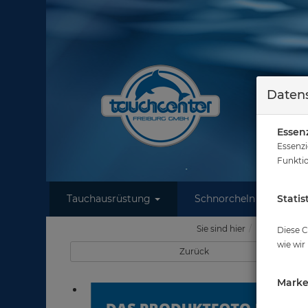
Datens
Essenz
Essenzi
Funktio
Tauchausrüstung
Schnorcheln
Statis
W
Sie sind hier
Tauchausrü
Diese C
wie wir
Zurück
Marke