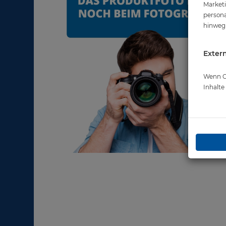
Marketi
persona
hinweg 
Extern
Wenn Co
Inhalt