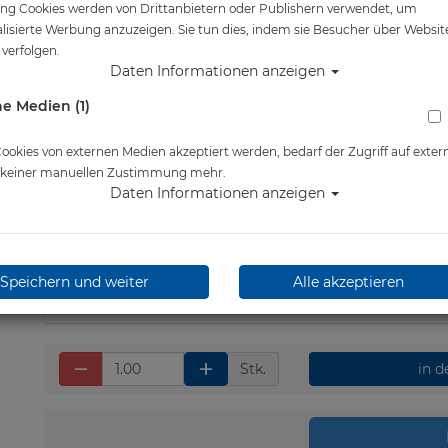
ng Cookies werden von Drittanbietern oder Publishern verwendet, um
lisierte Werbung anzuzeigen. Sie tun dies, indem sie Besucher über Websit
Artikelnr.: scu-821573000
verfolgen.
Daten Informationen anzeigen
e Medien (1)
Herstellerpreis: 32,90 €
okies von externen Medien akzeptiert werden, bedarf der Zugriff auf exter
e keiner manuellen Zustimmung mehr.
Daten Informationen anzeigen
31,30 €
*
Lieferbar in 1-2 Wochen
Speichern und weiter
Alle akzeptieren
Stk.
in 