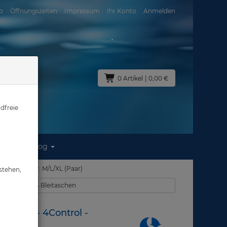
o
Öffnungszeiten
Impressum
Ihr Konto
Anmelden
0 Artikel
| 0,00 €
dfreie
Blog
sort Pro - Gr: M/L/XL (Paar)
stehen,
ts - Taschen & Bleitaschen
- Pure - 4Control -