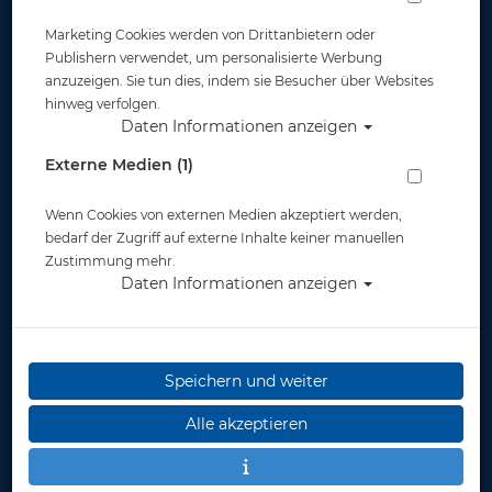
Marketing Cookies werden von Drittanbietern oder
Publishern verwendet, um personalisierte Werbung
anzuzeigen. Sie tun dies, indem sie Besucher über Websites
hinweg verfolgen.
Daten Informationen anzeigen
Subgear Hebesack 50 kg - Restposten #
Externe Medien (1)
Artikelnr.: sub-840584000
Wenn Cookies von externen Medien akzeptiert werden,
bedarf der Zugriff auf externe Inhalte keiner manuellen
Zustimmung mehr.
Daten Informationen anzeigen
Herstellerpreis: 74,97 €
Speichern und weiter
49,00 €
*
Alle akzeptieren
Lieferbar
in 1-3