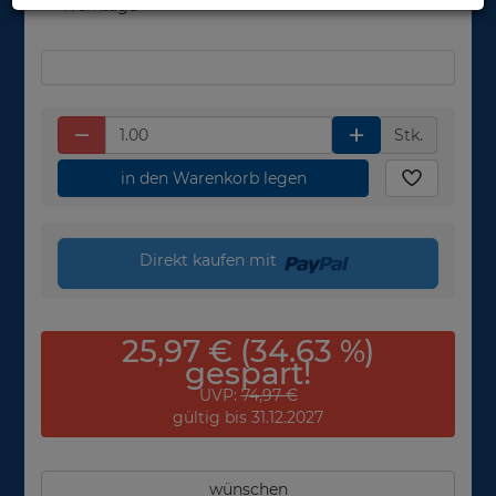
Werktage
Stk.
in den Warenkorb legen
Direkt kaufen mit
25,97 € (34.63 %)
gespart!
UVP:
74,97 €
gültig bis 31.12.2027
wünschen