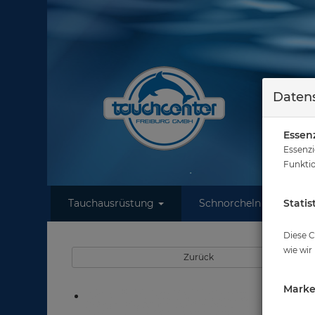
Datens
Essenz
Essenzi
Funktio
Tauchausrüstung
Schnorcheln
Statis
W
Sie 
Diese C
wie wir
Zurück
Marke