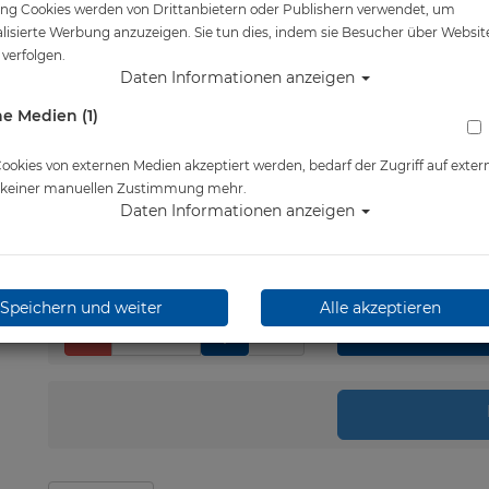
ng Cookies werden von Drittanbietern oder Publishern verwendet, um
Artikelnr.: suex-71101
lisierte Werbung anzuzeigen. Sie tun dies, indem sie Besucher über Websit
verfolgen.
Daten Informationen anzeigen
Herstellerpreis: 101,15 €
e Medien (1)
101,15 €
*
okies von externen Medien akzeptiert werden, bedarf der Zugriff auf exter
Lieferbar in bitte telef.
e keiner manuellen Zustimmung mehr.
erfragen
Daten Informationen anzeigen
Speichern und weiter
Alle akzeptieren
Stk.
in 