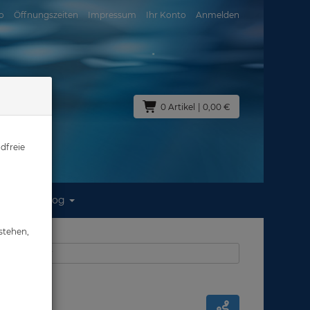
o
Öffnungszeiten
Impressum
Ihr Konto
Anmelden
0 Artikel
| 0,00 €
dfreie
Blog
XJVR
stehen,
s: UW Scooter
JVR