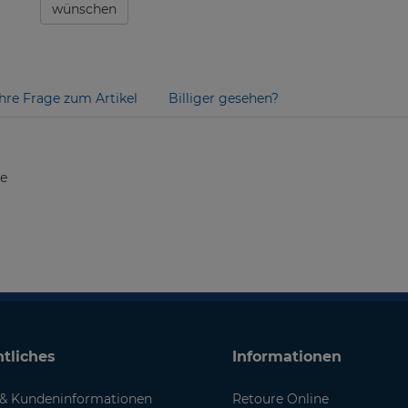
wünschen
Ihre Frage zum Artikel
Billiger gesehen?
ie
tliches
Informationen
& Kundeninformationen
Retoure Online