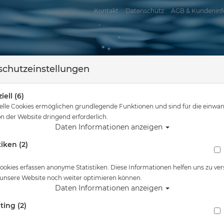
Kontakt
Datenschutz
AGB & Kundeninf
chutzeinstellungen
iell (6)
elle Cookies ermöglichen grundlegende Funktionen und sind für die einwan
n der Website dringend erforderlich.
Daten Informationen anzeigen
tiken (2)
assersport
Tauchkurse
Service
Reisen
sind hier
Tauchausrüstung
SUEX Batterie-Ladegerät LI-ION 3A VRX / 
ookies erfassen anonyme Statistiken. Diese Informationen helfen uns zu ver
 unsere Website noch weiter optimieren können.
Alle Artikel zeigen au
Daten Informationen anzeigen
ting (2)
SUEX Batterie-Ladegerät LI-ION 3A VRX / X