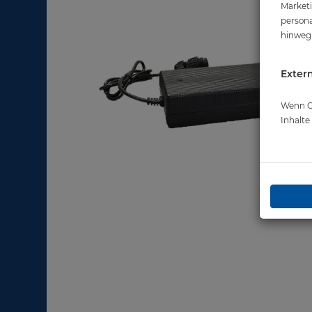
Marketi
persona
hinweg 
Extern
Wenn Co
Inhalt