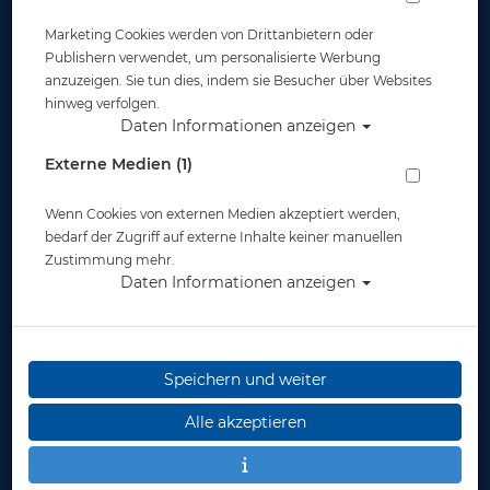
Marketing Cookies werden von Drittanbietern oder
Surface Marker WDS-System
Publishern verwendet, um personalisierte Werbung
anzuzeigen. Sie tun dies, indem sie Besucher über Websites
Artikelnr.: sm-SMWDS
hinweg verfolgen.
Daten Informationen anzeigen
Externe Medien (1)
Wenn Cookies von externen Medien akzeptiert werden,
Herstellerpreis: 80,00 €
bedarf der Zugriff auf externe Inhalte keiner manuellen
Zustimmung mehr.
65,00 €
*
Daten Informationen anzeigen
Lieferbar
in 1-3
Speichern und weiter
Werktage
Alle akzeptieren