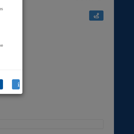
es
ne