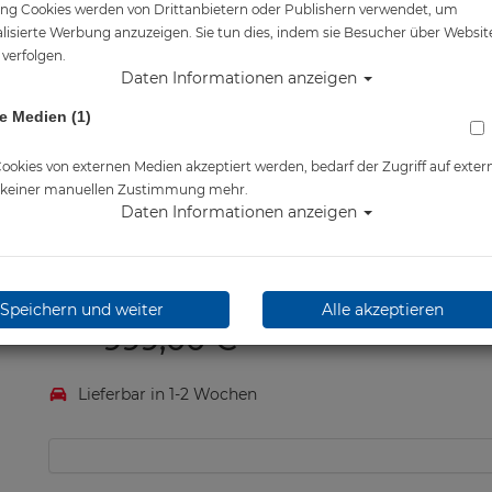
ng Cookies werden von Drittanbietern oder Publishern verwendet, um
Artikelnr.: su-SS051302000
lisierte Werbung anzuzeigen. Sie tun dies, indem sie Besucher über Websit
verfolgen.
Daten Informationen anzeigen
e Medien (1)
Suunto - Nautic Bundle
Bundle beinhaltet:
okies von externen Medien akzeptiert werden, bedarf der Zugriff auf exter
Suunto Nautic Tauchcomputer
e keiner manuellen Zustimmung mehr.
Suunto Tank Pod Sender
Daten Informationen anzeigen
Suunto Bungee Cord Armband
Herstellerpreis: 999,00 €
Speichern und weiter
Alle akzeptieren
999,00 €
*
Lieferbar in 1-2 Wochen