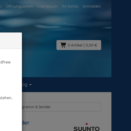
o
Öffnungszeiten
Impressum
Ihr Konto
Anmelden
0 Artikel
| 0,00 €
dfreie
Blog
d Sender
stehen,
r mit Gasintegration & Sender
 Pod Sender