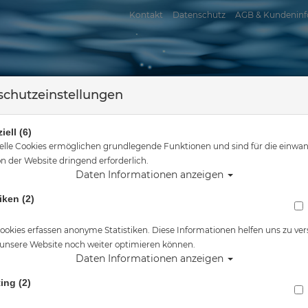
Kontakt
Datenschutz
AGB & Kundeninf
chutzeinstellungen
iell (6)
elle Cookies ermöglichen grundlegende Funktionen und sind für die einwan
n der Website dringend erforderlich.
Daten Informationen anzeigen
assersport
Tauchkurse
Service
Reisen
iken (2)
hier
Tauchausrüstung
Suunto - Nautic - Tauchcomputer inkl. Tank Po
ookies erfassen anonyme Statistiken. Diese Informationen helfen uns zu ver
 unsere Website noch weiter optimieren können.
Alle Artikel zeigen aus: Tauchcompute
Daten Informationen anzeigen
ing (2)
Suunto - Nautic - Tauchcomputer inkl. Tank