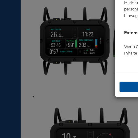
Marketi
persona
hinweg 
Extern
Wenn Co
Inhalt