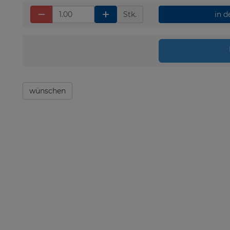
Stk.
in 
wünschen