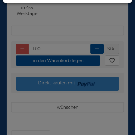
Lieferbar
in 4-5
Werktage
Stk.
in den Warenkorb legen
Direkt kaufen mit
wünschen