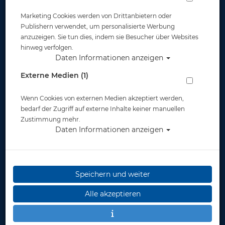
Marketing Cookies werden von Drittanbietern oder
Publishern verwendet, um personalisierte Werbung
anzuzeigen. Sie tun dies, indem sie Besucher über Websites
hinweg verfolgen.
Daten Informationen anzeigen
Apeks WTX Inflator
Aqualung Powerline
komplett mit
Inflator - nur Kopf #
Externe Medien (1)
Schnellablass
Wenn Cookies von externen Medien akzeptiert werden,
129,00 €
50,00 €
bedarf der Zugriff auf externe Inhalte keiner manuellen
Zustimmung mehr.
Daten Informationen anzeigen
%
Speichern und weiter
Alle akzeptieren