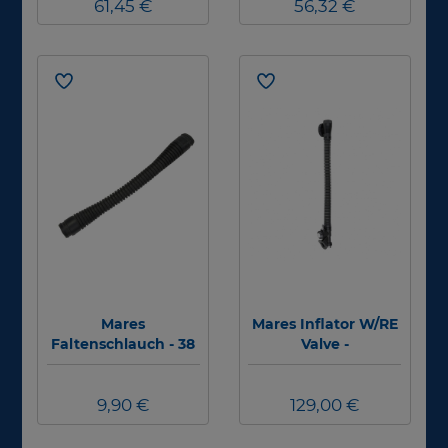
61,45 €
56,32 €
Mares
Mares Inflator W/RE
Faltenschlauch - 38
Valve -
cm
Inflatoreinheit
9,90 €
129,00 €