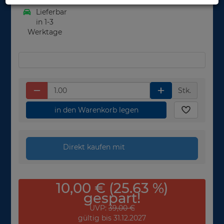
Lieferbar
in 1-3
Werktage
Stk.
in den Warenkorb legen
Direkt kaufen mit
10,00 € (25.63 %)
gespart!
UVP:
39,00 €
gültig bis 31.12.2027