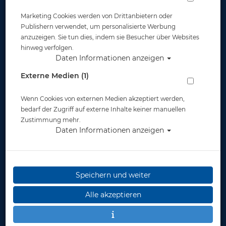
Marketing Cookies werden von Drittanbietern oder
Publishern verwendet, um personalisierte Werbung
anzuzeigen. Sie tun dies, indem sie Besucher über Websites
hinweg verfolgen.
Daten Informationen anzeigen
Thermo Guard Shorts - 1,5 mm - Herren -
Externe Medien (1)
Größe L (2015) - #
Wenn Cookies von externen Medien akzeptiert werden,
Artikelnr.: mar-412517l
bedarf der Zugriff auf externe Inhalte keiner manuellen
Zustimmung mehr.
Daten Informationen anzeigen
Speichern und weiter
Herstellerpreis: 39,00 €
Alle akzeptieren
29,00 €
*