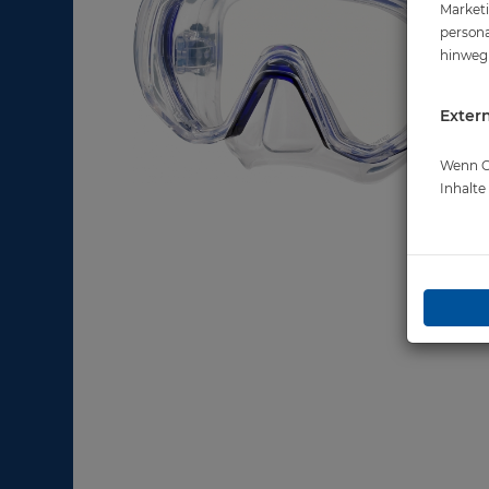
Marketi
persona
hinweg 
Extern
Wenn Co
Inhalt