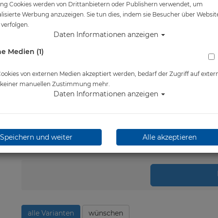
ng Cookies werden von Drittanbietern oder Publishern verwendet, um
Artikelnr.: tus-m3001CBL
lisierte Werbung anzuzeigen. Sie tun dies, indem sie Besucher über Websit
verfolgen.
Daten Informationen anzeigen
Herstellerpreis: 105,00 €
e Medien (1)
105,00 €
*
okies von externen Medien akzeptiert werden, bedarf der Zugriff auf exter
Lieferbar in 1-3 Werktage
e keiner manuellen Zustimmung mehr.
Daten Informationen anzeigen
Speichern und weiter
Alle akzeptieren
Stk.
in 
alle Varianten
wünschen