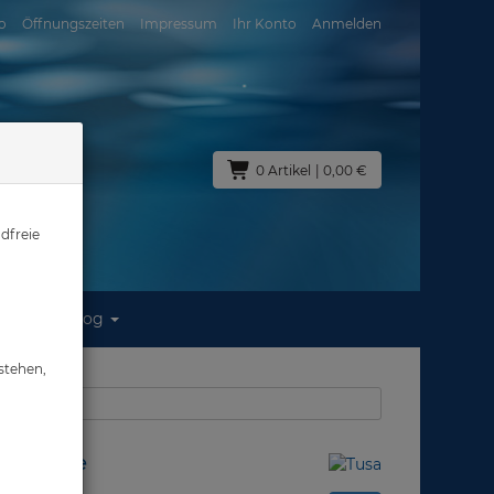
o
Öffnungszeiten
Impressum
Ihr Konto
Anmelden
0 Artikel
| 0,00 €
dfreie
Blog
lt Blue
stehen,
aus: Masken
balt Blue