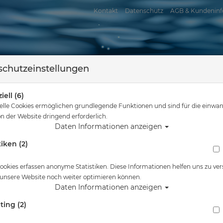
Kontakt
Datenschutz
AGB & Kundeninf
chutzeinstellungen
iell (6)
elle Cookies ermöglichen grundlegende Funktionen und sind für die einwan
n der Website dringend erforderlich.
Daten Informationen anzeigen
tiken (2)
assersport
Tauchkurse
Service
Reisen
d hier
Tauchausrüstung
Tusa M-3001 Freedom Tri-Quest - Transp. Coba
ookies erfassen anonyme Statistiken. Diese Informationen helfen uns zu ver
 unsere Website noch weiter optimieren können.
Alle Artikel zeigen 
Daten Informationen anzeigen
ting (2)
Tusa M-3001 Freedom Tri-Quest - Transp. Co