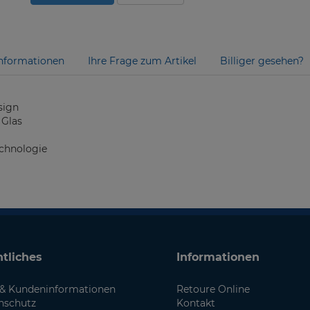
nformationen
Ihre Frage zum Artikel
Billiger gesehen?
sign
 Glas
chnologie
tliches
Informationen
& Kundeninformationen
Retoure Online
nschutz
Kontakt