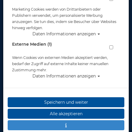
Marketing Cookies werden von Drittanbietern oder
Publishern verwendet, um personalisierte Werbung
anzuzeigen. Sie tun dies, indem sie Besucher über Websites
hinweg verfolgen.
Daten Informationen anzeigen
Tusa M-3001 Freedom Tri-Quest - Transp.
Externe Medien (1)
Gelb
Wenn Cookies von externen Medien akzeptiert werden,
Artikelnr.: tus-M3001FY
bedarf der Zugriff auf externe Inhalte keiner manuellen
Zustimmung mehr.
Daten Informationen anzeigen
Herstellerpreis: 105,00 €
Speichern und weiter
105,00 €
*
Alle akzeptieren
Lieferbar