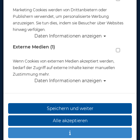
Marketing Cookies werden von Drittanbietern oder
Publishern verwendet, um personalisierte Werbung
anzuzeigen. Sie tun dies, indem sie Besucher über Websites
hinweg verfolgen.
Daten Informationen anzeigen
Tusa - Optisches Glas MC-20- Negativ #
Externe Medien (1)
Artikelnr.: tus-MC20NEREMASTER
Wenn Cookies von externen Medien akzeptiert werden,
bedarf der Zugriff auf externe Inhalte keiner manuellen
Zustimmung mehr.
Daten Informationen anzeigen
Herstellerpreis: 39,50 €
Speichern und weiter
ab
39,50 €
*
Alle akzeptieren
Lieferbar
in 1-3