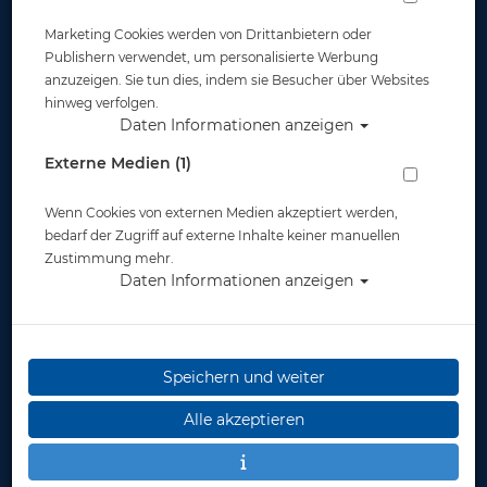
Marketing Cookies werden von Drittanbietern oder
Tusa Tauchmaske M1003 Freedom Elite
Publishern verwendet, um personalisierte Werbung
anzuzeigen. Sie tun dies, indem sie Besucher über Websites
Artikelnr.: tus-m1003master
hinweg verfolgen.
Daten Informationen anzeigen
Externe Medien (1)
Wenn Cookies von externen Medien akzeptiert werden,
bedarf der Zugriff auf externe Inhalte keiner manuellen
Zustimmung mehr.
Herstellerpreis: 95,00 €
Daten Informationen anzeigen
ab
95,00 €
*
Speichern und weiter
Lieferbar in
Alle akzeptieren