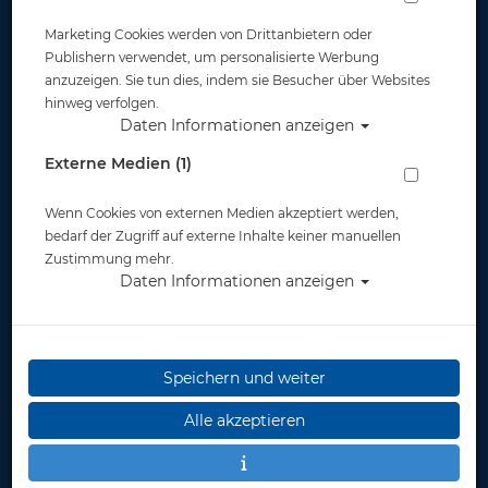
Marketing Cookies werden von Drittanbietern oder
Publishern verwendet, um personalisierte Werbung
anzuzeigen. Sie tun dies, indem sie Besucher über Websites
hinweg verfolgen.
Wartungssatz für kompl.
Daten Informationen anzeigen
Brückensysteme Viton
Externe Medien (1)
Artikelnr.: pol-12544sv
Wenn Cookies von externen Medien akzeptiert werden,
bedarf der Zugriff auf externe Inhalte keiner manuellen
Zustimmung mehr.
Daten Informationen anzeigen
Herstellerpreis: 68,00 €
Speichern und weiter
37,95 €
*
Alle akzeptieren
Lieferbar