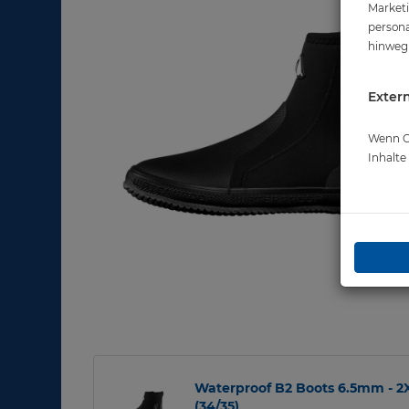
Marketi
persona
hinweg 
Extern
Wenn Co
Inhalt
Waterproof B2 Boots 6.5mm - 2
(34/35)