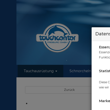
Datens
Essenz
Essenzi
Funktio
Tauchausrüstung
Schnorcheln
Statis
W
Diese C
wie wir
Zurück
Marke