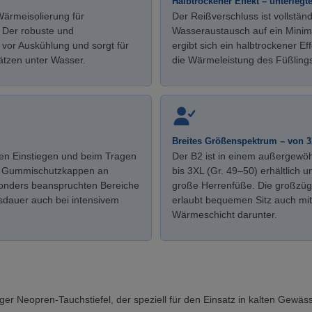
Halbtrockener Effekt – unterlegt
Wärmeisolierung für
Der Reißverschluss ist vollstän
 Der robuste und
Wasseraustausch auf ein Minim
 vor Auskühlung und sorgt für
ergibt sich ein halbtrockener Ef
tzen unter Wasser.
die Wärmeleistung des Füßlings 
Breites Größenspektrum – von 
higen Einstiegen und beim Tragen
Der B2 ist in einem außergewö
ät. Gummischutzkappen an
bis 3XL (Gr. 49–50) erhältlich 
onders beanspruchten Bereiche
große Herrenfüße. Die großzüg
nsdauer auch bei intensivem
erlaubt bequemen Sitz auch mit
Wärmeschicht darunter.
iger Neopren-Tauchstiefel, der speziell für den Einsatz in kalten Gewä