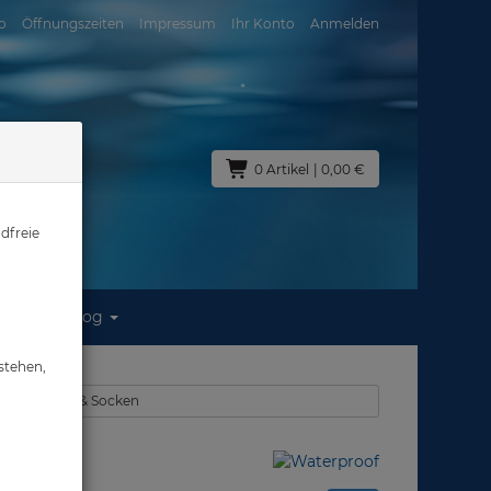
o
Öffnungszeiten
Impressum
Ihr Konto
Anmelden
0 Artikel
| 0,00 €
dfreie
Blog
stehen,
en - Füßlinge & Socken