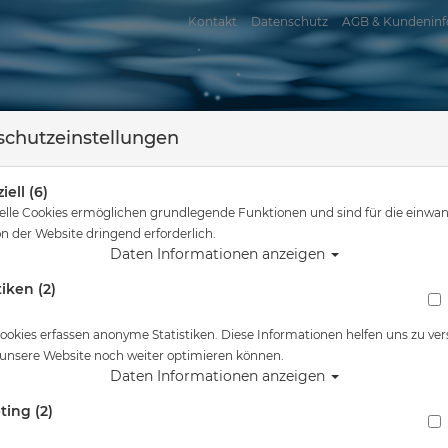
Kontakt
Datenschutz
AGB & Kundeninf
chutzeinstellungen
iell (6)
elle Cookies ermöglichen grundlegende Funktionen und sind für die einwan
n der Website dringend erforderlich.
Daten Informationen anzeigen
tiken (2)
assersport
Tauchkurse
Service
Reisen
Sie sind hier
Tauchausrüstung
Waterproof B2 Boots 6.5mm
ookies erfassen anonyme Statistiken. Diese Informationen helfen uns zu ver
 unsere Website noch weiter optimieren können.
Alle Artikel zeigen aus: Neopr
Daten Informationen anzeigen
ting (2)
Waterproof B2 Boots 6.5mm