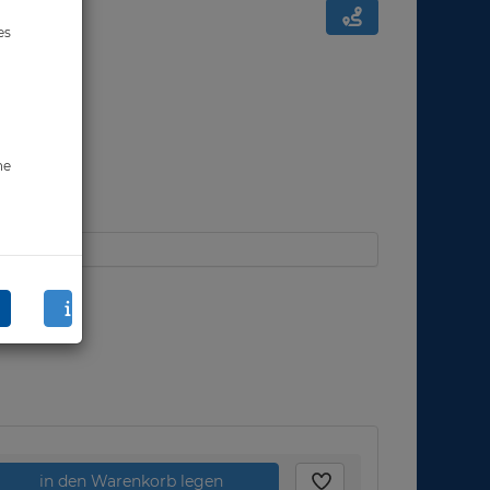
es
ne
in den Warenkorb legen