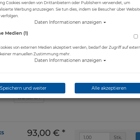
ng Cookies werden von Drittanbietern oder Publishern verwendet, um
Artikelnr.: wat-10802master
lisierte Werbung anzuzeigen. Sie tun dies, indem sie Besucher über Websit
verfolgen.
Daten Informationen anzeigen
Herstellerpreis: 93,00 €
e Medien (1)
ab
93,00 €
*
okies von externen Medien akzeptiert werden, bedarf der Zugriff auf exter
Lieferbar in
e keiner manuellen Zustimmung mehr.
Daten Informationen anzeigen
Speichern und weiter
Alle akzeptieren
wünschen
93,00 €
*
XS
Stk.