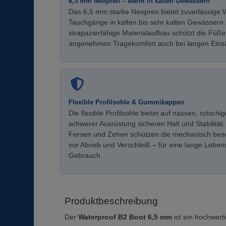
6,5 mm Neopren – warm in kalten Gewässern
Das 6,5 mm starke Neopren bietet zuverlässige 
Tauchgänge in kalten bis sehr kalten Gewässern.
strapazierfähige Materialaufbau schützt die Füße
angenehmen Tragekomfort auch bei langen Einsä
Flexible Profilsohle & Gummikappen
Die flexible Profilsohle bietet auf nassen, rutsc
schwerer Ausrüstung sicheren Halt und Stabilit
Fersen und Zehen schützen die mechanisch bes
vor Abrieb und Verschleiß – für eine lange Lebe
Gebrauch.
Produktbeschreibung
Der
Waterproof B2 Boot 6,5 mm
ist ein hochwert