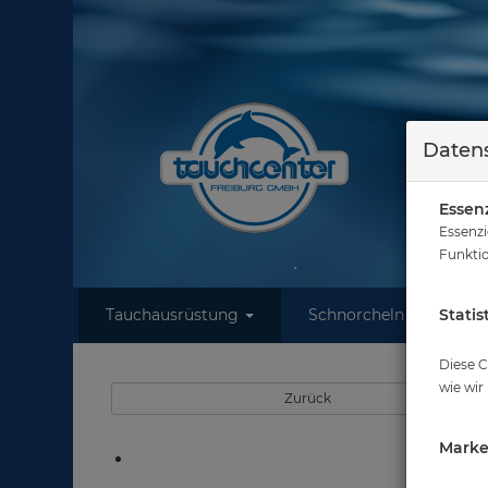
Datens
Essenz
Essenzi
Funktio
Tauchausrüstung
Schnorcheln
Statis
W
Diese C
wie wir
Zurück
Marke