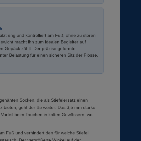
ch
tzt eng und kontrolliert am Fuß, ohne zu stören
ewicht macht ihn zum idealen Begleiter auf
m Gepäck zählt. Der präzise geformte
ter Belastung für einen sicheren Sitz der Flosse.
genähten Socken, die als Stiefelersatz einen
z bieten, geht der B5 weiter: Das 3,5 mm starke
 Vorteil beim Tauchen in kalten Gewässern, wo
 am Fuß und verhindert den für weiche Stiefel
stausch. Der vergrößerte Winkel auf der