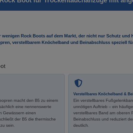
 Rock Boot für Trockentauchanzüge mit ang
r wenigen Rock Boots auf dem Markt, der nicht nur Schutz und H
pren, verstellbarem Knöchelband und Beinabschluss speziell f
oot
Verstellbares Knöchelband & Be
Neopren macht den B5 zu einem
Ein verstellbares Fußgelenkband
tsächlich eine nennenswerte
unnötigen Auftrieb – ein häufig
ten Gewässern einen
verstellbares Band am oberen R
chließt der B5 die thermische
Beinabschluss und reduziert d
zu sein.
deutlich.