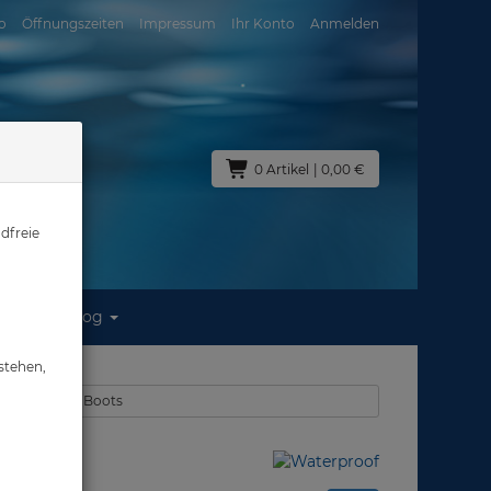
o
Öffnungszeiten
Impressum
Ihr Konto
Anmelden
0 Artikel
| 0,00 €
dfreie
Blog
stehen,
ckentauchen - Boots