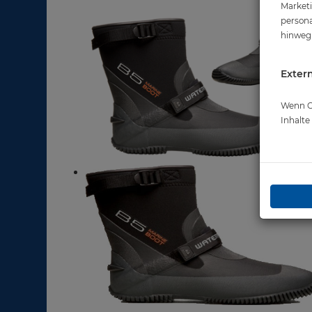
Marketi
persona
hinweg 
Extern
Wenn Co
Inhalt