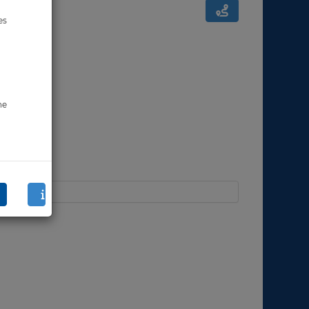
es
ne