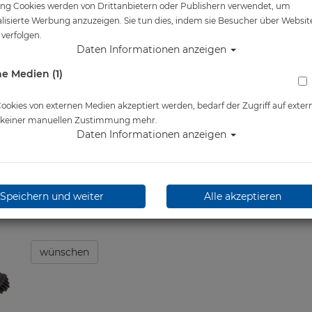
ng Cookies werden von Drittanbietern oder Publishern verwendet, um
Artikelnr.: wat-6370master
lisierte Werbung anzuzeigen. Sie tun dies, indem sie Besucher über Websit
verfolgen.
Daten Informationen anzeigen
e Medien (1)
Herstellerpreis: 132,00 €
okies von externen Medien akzeptiert werden, bedarf der Zugriff auf exter
ab
132,00 €
*
e keiner manuellen Zustimmung mehr.
Daten Informationen anzeigen
Lieferbar in
Speichern und weiter
Alle akzeptieren
wünschen