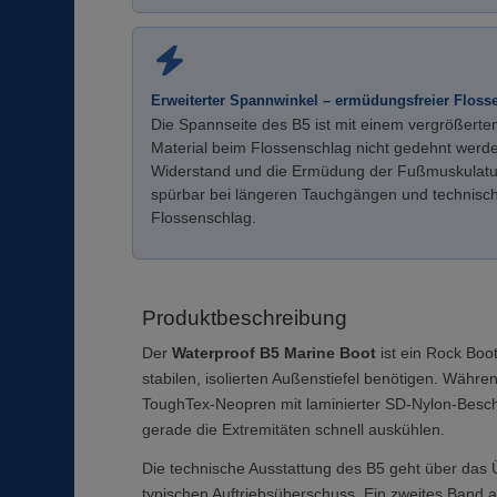
Erweiterter Spannwinkel – ermüdungsfreier Floss
Die Spannseite des B5 ist mit einem vergrößerten
Material beim Flossenschlag nicht gedehnt werd
Widerstand und die Ermüdung der Fußmuskulatur
spürbar bei längeren Tauchgängen und technisch
Flossenschlag.
Produktbeschreibung
Der
Waterproof B5 Marine Boot
ist ein Rock Boo
stabilen, isolierten Außenstiefel benötigen. Währ
ToughTex-Neopren mit laminierter SD-Nylon-Besch
gerade die Extremitäten schnell auskühlen.
Die technische Ausstattung des B5 geht über das Üb
typischen Auftriebsüberschuss. Ein zweites Band 