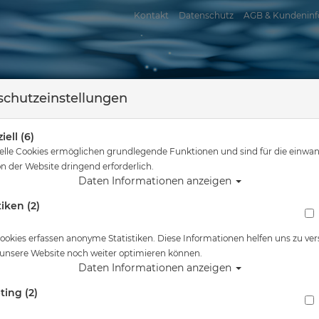
Kontakt
Datenschutz
AGB & Kundeninf
chutzeinstellungen
iell (6)
elle Cookies ermöglichen grundlegende Funktionen und sind für die einwan
n der Website dringend erforderlich.
Daten Informationen anzeigen
tiken (2)
assersport
Tauchkurse
Service
Reisen
Sie sind hier
Tauchausrüstung
Waterproof B5 Marine Boot
ookies erfassen anonyme Statistiken. Diese Informationen helfen uns zu ver
 unsere Website noch weiter optimieren können.
Alle Artikel zeigen aus: Tro
Daten Informationen anzeigen
ting (2)
Waterproof B5 Marine Boot