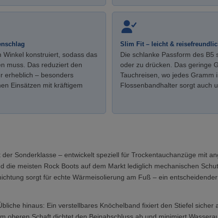
enschlag
Slim Fit – leicht & reisefreundli
 Winkel konstruiert, sodass das
Die schlanke Passform des B5 si
en muss. Das reduziert den
oder zu drücken. Das geringe G
 erheblich – besonders
Tauchreisen, wo jedes Gramm i
en Einsätzen mit kräftigem
Flossenbandhalter sorgt auch un
t der Sonderklasse – entwickelt speziell für Trockentauchanzüge mit an
end die meisten Rock Boots auf dem Markt lediglich mechanischen Schut
ichtung sorgt für echte Wärmeisolierung am Fuß – ein entscheidender
liche hinaus: Ein verstellbares Knöchelband fixiert den Stiefel sicher
am oberen Schaft dichtet den Beinabschluss ab und minimiert Wasserau