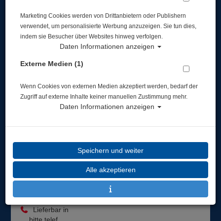
Marketing Cookies werden von Drittanbietern oder Publishern
verwendet, um personalisierte Werbung anzuzeigen. Sie tun dies,
indem sie Besucher über Websites hinweg verfolgen.
Daten Informationen anzeigen
Externe Medien (1)
Waterproof G2 Handschuhe 3-Finger 7mm Gr.
L
Wenn Cookies von externen Medien akzeptiert werden, bedarf der
Zugriff auf externe Inhalte keiner manuellen Zustimmung mehr.
Artikelnr.: wat-12622500
Daten Informationen anzeigen
Speichern und weiter
Herstellerpreis: 119,00 €
Alle akzeptieren
119,00 €
*
Lieferbar in
bitte telef.