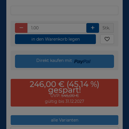
Stk.
in den Warenkorb legen
Direkt kaufen mit
246,00 € (45.14 %)
gespart!
UVP:
545,00 €
gültig bis 31.12.2027
alle Varianten