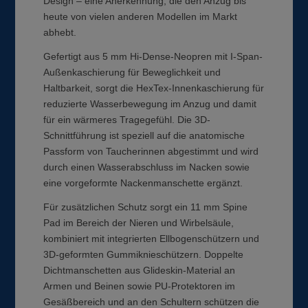
Design – eine Anerkennung, die den Anzug bis
heute von vielen anderen Modellen im Markt
abhebt.
Gefertigt aus 5 mm Hi-Dense-Neopren mit I-Span-
Außenkaschierung für Beweglichkeit und
Haltbarkeit, sorgt die HexTex-Innenkaschierung für
reduzierte Wasserbewegung im Anzug und damit
für ein wärmeres Tragegefühl. Die 3D-
Schnittführung ist speziell auf die anatomische
Passform von Taucherinnen abgestimmt und wird
durch einen Wasserabschluss im Nacken sowie
eine vorgeformte Nackenmanschette ergänzt.
Für zusätzlichen Schutz sorgt ein 11 mm Spine
Pad im Bereich der Nieren und Wirbelsäule,
kombiniert mit integrierten Ellbogenschützern und
3D-geformten Gummiknieschützern. Doppelte
Dichtmanschetten aus Glideskin-Material an
Armen und Beinen sowie PU-Protektoren im
Gesäßbereich und an den Schultern schützen die