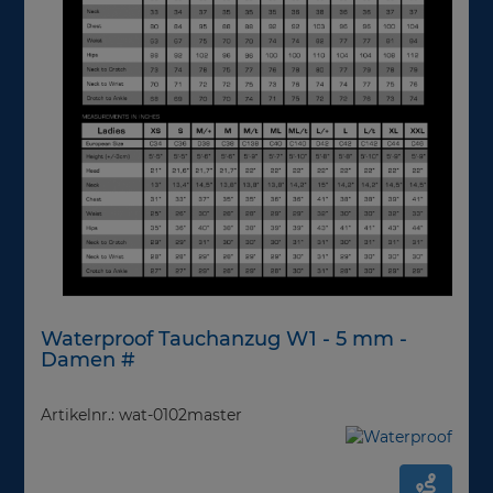
Waterproof Tauchanzug W1 - 5 mm -
Damen #
Artikelnr.: wat-0102master